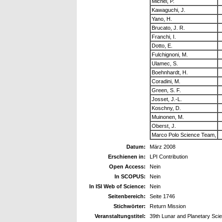
Michel, P.
Kawaguchi, J.
Yano, H.
Brucato, J. R.
Franchi, I.
Dotto, E.
Fulchignoni, M.
Ulamec, S.
Boehnhardt, H.
Coradini, M.
Green, S. F.
Josset, J.-L.
Koschny, D.
Muinonen, M.
Oberst, J.
Marco Polo Science Team,
Datum:
März 2008
Erschienen in:
LPI Contribution
Open Access:
Nein
In SCOPUS:
Nein
In ISI Web of Science:
Nein
Seitenbereich:
Seite 1746
Stichwörter:
Return Mission
Veranstaltungstitel:
39th Lunar and Planetary Sci