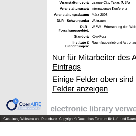
Veranstaltungsort:
League City, Texas (USA)
Veranstaltungsart:
internationale Konferenz
Veranstaltungsdatum:
März 2008
DLR - Schwerpunkt:
Weltraum
DLR -
W EW - Erforschung des Wel
Forschungsgebiet:
Standort:
Köln-Porz
Institute &
Raumflugbetrieb und Astronau
Einrichtungen:
Nur für Mitarbeiter des 
Eintrags
Einige Felder oben sind
Felder anzeigen
electronic library ver
Gestaltung Webseite und Datenbank: Copyright © Deutsches Zentrum für Luft- und Raumfa