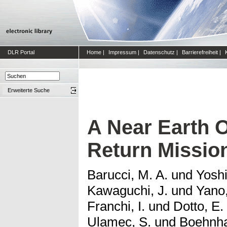
DLR Portal
Home
|
Impressum
|
Datenschutz
|
Barrierefreiheit
|
Erweiterte Suche
A Near Earth 
Return Missio
Barucci, M. A.
und
Yosh
Kawaguchi, J.
und
Yano,
Franchi, I.
und
Dotto, E.
Ulamec, S.
und
Boehnha