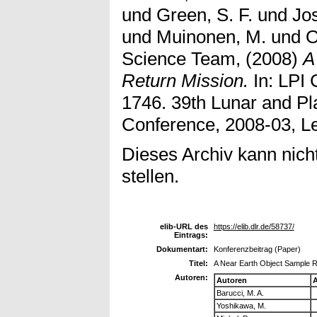
und
Green, S. F.
und
Jos
und
Muinonen, M.
und
O
Science Team,
(2008)
A
Return Mission.
In: LPI 
1746. 39th Lunar and Pl
Conference, 2008-03, L
Dieses Archiv kann nicht
stellen.
elib-URL des
https://elib.dlr.de/58737/
Eintrags:
Dokumentart:
Konferenzbeitrag (Paper)
Titel:
A Near Earth Object Sample R
Autoren:
Autoren
A
Barucci, M. A.
Yoshikawa, M.