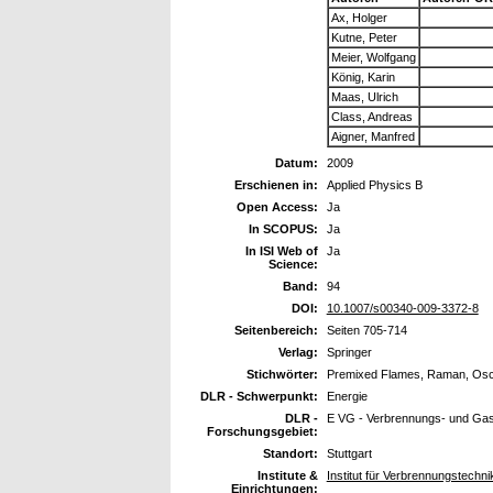
Ax, Holger
Kutne, Peter
Meier, Wolfgang
König, Karin
Maas, Ulrich
Class, Andreas
Aigner, Manfred
Datum:
2009
Erschienen in:
Applied Physics B
Open Access:
Ja
In SCOPUS:
Ja
In ISI Web of
Ja
Science:
Band:
94
DOI:
10.1007/s00340-009-3372-8
Seitenbereich:
Seiten 705-714
Verlag:
Springer
Stichwörter:
Premixed Flames, Raman, Oscil
DLR - Schwerpunkt:
Energie
DLR -
E VG - Verbrennungs- und Gas
Forschungsgebiet:
Standort:
Stuttgart
Institute &
Institut für Verbrennungstechn
Einrichtungen: