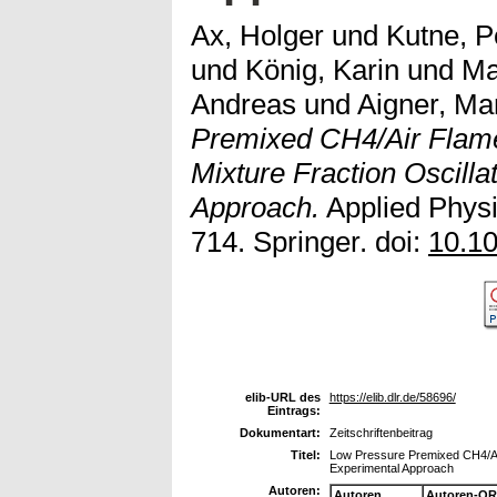
Ax, Holger
und
Kutne, P
und
König, Karin
und
Ma
Andreas
und
Aigner, Ma
Premixed CH4/Air Flame
Mixture Fraction Oscilla
Approach.
Applied Physi
714. Springer. doi:
10.1
elib-URL des
https://elib.dlr.de/58696/
Eintrags:
Dokumentart:
Zeitschriftenbeitrag
Titel:
Low Pressure Premixed CH4/Air 
Experimental Approach
Autoren:
Autoren
Autoren-OR