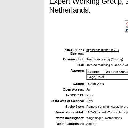
Expert Working Group, 
Netherlands.
elib-URL des
https://elib.dlr.de/58691/
Eintrags:
Dokumentart:
Konferenzbeitrag (Vortrag)
Titel:
Inverse modeling of case-2 wa
Autoren:
Autoren
Autoren-ORCI
Gege, Peter
Datum:
15 April 2009
Open Access:
Ja
In SCOPUS:
Nein
In ISI Web of Science:
Nein
Stichwörter:
Remote sensing, water, invers
Veranstaltungstitel:
MICAS Expert Working Group
Veranstaltungsort:
Wageningen, Netherlands
Veranstaltungsart:
Andere