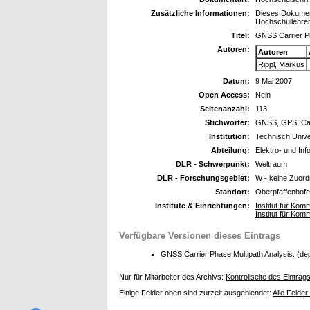
Zusätzliche Informationen:
Dieses Dokument
Hochschullehrer:
Titel:
GNSS Carrier Ph
Autoren:
Autoren
Rippl, Markus
Datum:
9 Mai 2007
Open Access:
Nein
Seitenanzahl:
113
Stichwörter:
GNSS, GPS, Carri
Institution:
Technisch Unive
Abteilung:
Elektro- und Inf
DLR - Schwerpunkt:
Weltraum
DLR - Forschungsgebiet:
W - keine Zuor
Standort:
Oberpfaffenhof
Institute & Einrichtungen:
Institut für Kom
Institut für Kom
Verfügbare Versionen dieses Eintrags
GNSS Carrier Phase Multipath Analysis. (de
Nur für Mitarbeiter des Archivs:
Kontrollseite des Eintrag
Einige Felder oben sind zurzeit ausgeblendet:
Alle Felder