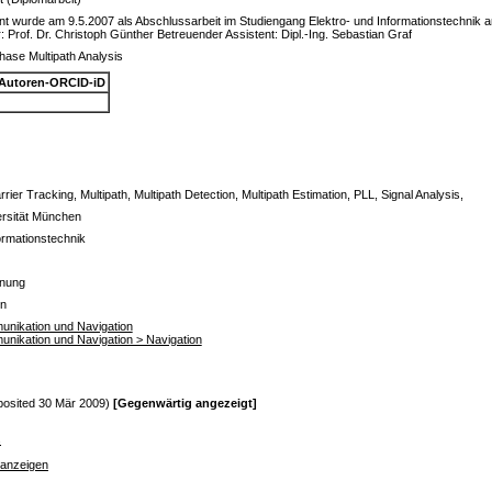
 wurde am 9.5.2007 als Abschlussarbeit im Studiengang Elektro- und Informationstechnik 
 Prof. Dr. Christoph Günther Betreuender Assistent: Dipl.-Ing. Sebastian Graf
ase Multipath Analysis
Autoren-ORCID-iD
er Tracking, Multipath, Multipath Detection, Multipath Estimation, PLL, Signal Analysis,
rsität München
ormationstechnik
dnung
en
munikation und Navigation
munikation und Navigation > Navigation
posited 30 Mär 2009)
[Gegenwärtig angezeigt]
s
 anzeigen