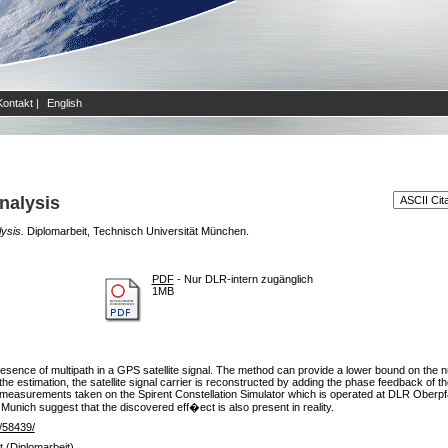
Kontakt
|
English
nalysis
ysis.
Diplomarbeit, Technisch Universität München.
PDF
- Nur DLR-intern zugänglich
1MB
ence of multipath in a GPS satellite signal. The method can provide a lower bound on the numb
r the estimation, the satellite signal carrier is reconstructed by adding the phase feedback of t
th measurements taken on the Spirent Constellation Simulator which is operated at DLR Obe
Munich suggest that the discovered eff�ect is also present in reality.
e/58439/
 (Diplomarbeit)