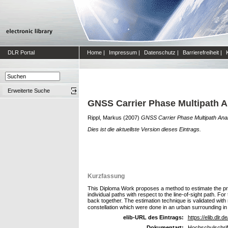
DLR Portal
Home
|
Impressum
|
Datenschutz
|
Barrierefreiheit
|
Erweiterte Suche
GNSS Carrier Phase Multipath A
Rippl, Markus
(2007)
GNSS Carrier Phase Multipath Anal
Dies ist die aktuellste Version dieses Eintrags.
Kurzfassung
This Diploma Work proposes a method to estimate the pres
individual paths with respect to the line-of-sight path. Fo
back together. The estimation technique is validated wi
constellation which were done in an urban surrounding in 
elib-URL des Eintrags:
https://elib.dlr.d
Dokumentart:
Hochschulschrift