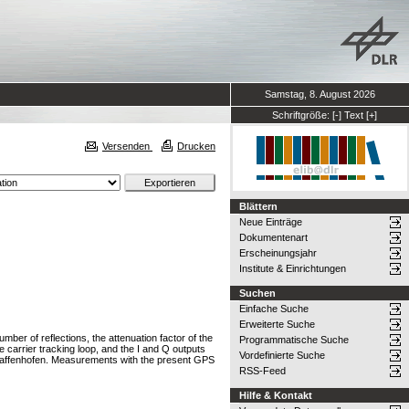
Samstag, 8. August 2026
Schriftgröße:
[-]
Text
[+]
Versenden
Drucken
Blättern
Neue Einträge
Dokumentenart
Erscheinungsjahr
Institute & Einrichtungen
Suchen
Einfache Suche
Erweiterte Suche
er of reflections, the attenuation factor of the
Programmatische Suche
he carrier tracking loop, and the I and Q outputs
Vordefinierte Suche
rpfaffenhofen. Measurements with the present GPS
RSS-Feed
Hilfe & Kontakt