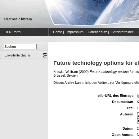
DLR Portal
Home
|
Impressum
|
Datenschutz
|
Barrierefreiheit
|
Erweiterte Suche
Future technology options for e
Krewitt, Wolfram
(2009)
Future technology options for el
Brüssel, Belgien.
Dieses Archiv kann nicht den Volltext zur Verfügung stell
elib-URL des Eintrags:
h
Dokumentart:
K
Titel:
F
Autoren:
Datum:
2
Open Access:
N