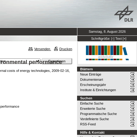
Samstag, 8. August 2026
Schriftgröße:
[-]
Text
[+]
Versenden
Drucken
nvironmental performance
Blättern
rnal costs of energy technologies, 2009-02-16,
Neue Einträge
Dokumentenart
Erscheinungsjahr
Institute & Einrichtungen
Suchen
Einfache Suche
al performance
Erweiterte Suche
Programmatische Suche
Vordefinierte Suche
RSS-Feed
Hilfe & Kontakt