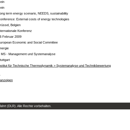
ein
ein
ong term energy scenario, NEEDS, sustainability
onference: External costs of energy technologies
rüssel, Belgien
nternationale Konferenz
6 Februar 2009
uropean Economic and Social Committee
nergie
 MS - Management und Systemanalyse
tuttgart
nstitut für Technische Thermodynamik > Systemanalyse und Technikbewertung
s
 anzeigen
hrt (DLR). Alle Rechte vorbehalten.