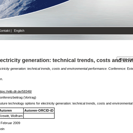
Kontakt
|
English
lectricity generation: technical trends, costs and e
ectricity generation: technical trends, costs and environmental performance.
Conference: Exte
en.
ttps://elib.dlr.de/58348/
onferenzbeitrag (Vortrag)
uture technology options for electricity generation: technical trends, costs and environment
Autoren
Autoren-ORCID-iD
Krewitt, Wolfram
 Februar 2009
ein