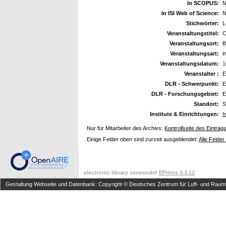
In SCOPUS:
N
In ISI Web of Science:
N
Stichwörter:
L
Veranstaltungstitel:
C
Veranstaltungsort:
B
Veranstaltungsart:
i
Veranstaltungsdatum:
1
Veranstalter :
E
DLR - Schwerpunkt:
E
DLR - Forschungsgebiet:
E
Standort:
S
Institute & Einrichtungen:
I
Nur für Mitarbeiter des Archivs:
Kontrollseite des Eintrag
Einige Felder oben sind zurzeit ausgeblendet:
Alle Felder
electronic library verwendet
EPrints 3.3.12
Gestaltung Webseite und Datenbank: Copyright © Deutsches Zentrum für Luft- und Raumfa