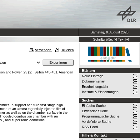
Samstag, 8. August 2026
Schriftgröße:
[-]
Text
[+]
Versenden
Drucken
Blättern
ion and Power, 25 (2), Seiten 443-451. American
Neue Einträge
Dokumentenart
Erscheinungsjahr
Institute & Einrichtungen
Suchen
ber. In support of future first-stage high-
Einfache Suche
s of an almost tagentially injected film of
Erweiterte Suche
iner as well as on the chamber surface in the
 filmcooled combustion chamber with an
Programmatische Suche
ns-, and supersonic conditions.
Vordefinierte Suche
RSS-Feed
Hilfe & Kontakt