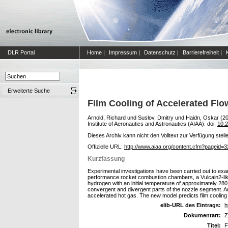
DLR Portal
Home
|
Impressum
|
Datenschutz
|
Barrierefreiheit
|
Erweiterte Suche
Film Cooling of Accelerated Fl
Arnold, Richard
und
Suslov, Dmitry
und
Haidn, Oskar
(2
Institute of Aeronautics and Astronautics (AIAA). doi:
10.
Dieses Archiv kann nicht den Volltext zur Verfügung stell
Offizielle URL:
http://www.aiaa.org/content.cfm?pageid=
Kurzfassung
Experimental investigations have been carried out to exam
performance rocket combustion chambers, a Vulcain2-like
hydrogen with an initial temperature of approximately 28
convergent and divergent parts of the nozzle segment. An
accelerated hot gas. The new model predicts film cooling
elib-URL des Eintrags:
h
Dokumentart:
Z
Titel:
F