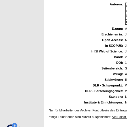
Autoren:
Datum:
A
Erschienen in:
J
Open Access:
N
In SCOPUS:
J
In ISI Web of Science:
J
Band:
2
DOI:
1
Seitenbereich:
S
Verlag:
A
Stichwörter:
f
DLR - Schwerpunkt:
W
DLR - Forschungsgebiet:
W
Standort:
L
Institute & Einrichtungen:
I
Nur für Mitarbeiter des Archivs:
Kontrollseite des Eintrag
Einige Felder oben sind zurzeit ausgeblendet:
Alle Felder