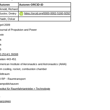
Autoren
Autoren-ORCID-iD
Arnold, Richard
https://orcid.org/0000-0002-5160-9292
Suslov, Dmitry
Haidn, Oskar
pril 2009
ournal of Propulsion and Power
ein
a
a
5
0.2514/1.39308
eiten 443-451
merican Institute of Aeronautics and Astronautics (AIAA)
ilm cooling, rocket, combustion chamber
eltraum
 RP - Raumtransport
ampoldshausen
nstitut für Raumfahrtantriebe > Technologie
s
 anzeigen