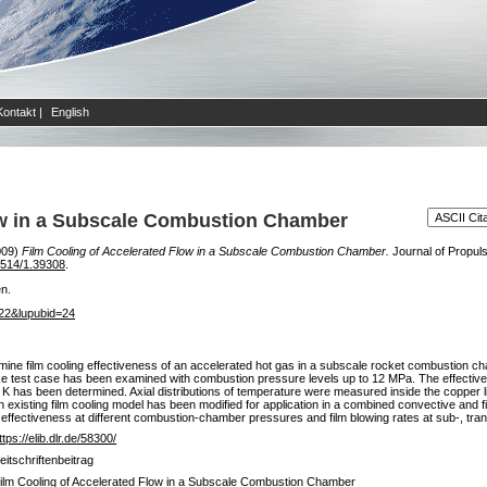
Kontakt
|
English
ow in a Subscale Combustion Chamber
009)
Film Cooling of Accelerated Flow in a Subscale Combustion Chamber.
Journal of Propuls
2514/1.39308
.
en.
322&lupubid=24
ine film cooling effectiveness of an accelerated hot gas in a subscale rocket combustion cham
 test case has been examined with combustion pressure levels up to 12 MPa. The effectivenes
0 K has been determined. Axial distributions of temperature were measured inside the copper l
 existing film cooling model has been modified for application in a combined convective and
 effectiveness at different combustion-chamber pressures and film blowing rates at sub-, tra
ttps://elib.dlr.de/58300/
eitschriftenbeitrag
ilm Cooling of Accelerated Flow in a Subscale Combustion Chamber