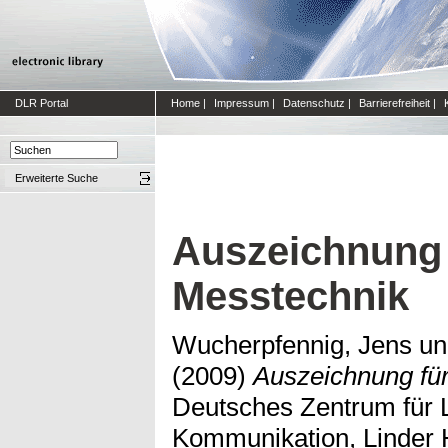
DLR Portal
Home
|
Impressum
|
Datenschutz
|
Barrierefreiheit
|
Erweiterte Suche
Auszeichnung 
Messtechnik
Wucherpfennig, Jens
u
(2009)
Auszeichnung fü
Deutsches Zentrum für 
Kommunikation, Linder H