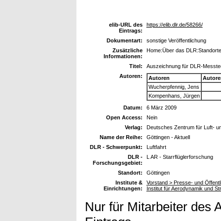
elib-URL des
https://elib.dlr.de/58266/
Eintrags:
Dokumentart:
sonstige Veröffentlichung
Zusätzliche
Home:Über das DLR:Standorte
Informationen:
Titel:
Auszeichnung für DLR-Messte
Autoren:
Autoren
Autore
Wucherpfennig, Jens
Kompenhans, Jürgen
Datum:
6 März 2009
Open Access:
Nein
Verlag:
Deutsches Zentrum für Luft- u
Name der Reihe:
Göttingen - Aktuell
DLR - Schwerpunkt:
Luftfahrt
DLR -
L AR - Starrflüglerforschung
Forschungsgebiet:
Standort:
Göttingen
Institute &
Vorstand > Presse- und Öffentli
Einrichtungen:
Institut für Aerodynamik und S
Nur für Mitarbeiter des 