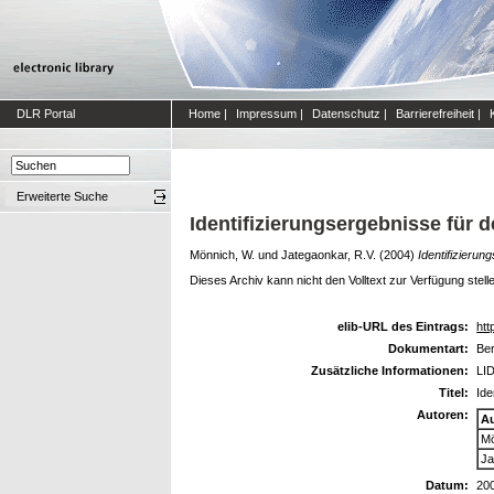
DLR Portal
Home
|
Impressum
|
Datenschutz
|
Barrierefreiheit
|
Erweiterte Suche
Identifizierungsergebnisse für
Mönnich, W.
und
Jategaonkar, R.V.
(2004)
Identifizieru
Dieses Archiv kann nicht den Volltext zur Verfügung stell
elib-URL des Eintrags:
htt
Dokumentart:
Ber
Zusätzliche Informationen:
LID
Titel:
Ide
Autoren:
A
Mö
Ja
Datum:
20