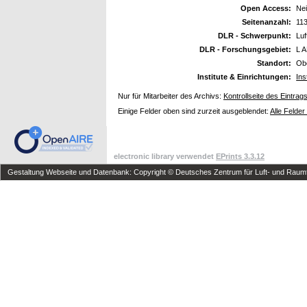
Open Access:
Ne
Seitenanzahl:
11
DLR - Schwerpunkt:
Luf
DLR - Forschungsgebiet:
L A
Standort:
Ob
Institute & Einrichtungen:
Ins
Nur für Mitarbeiter des Archivs:
Kontrollseite des Eintrag
Einige Felder oben sind zurzeit ausgeblendet:
Alle Felder
electronic library verwendet
EPrints 3.3.12
Gestaltung Webseite und Datenbank: Copyright © Deutsches Zentrum für Luft- und Raumfa