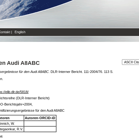
Kontakt
|
English
 den Audi A8ABC
ngsergebnisse für den Audi A8ABC.
DLR-Interner Bericht. 111-2004/76. 113 S.
en.
ps://elib.dlr.de/5818/
ichtsreihe (DLR-Interner Bericht)
O-Berichtsjahr=2004,
ntifizierungsergebnisse für den Audi A8ABC
utoren
Autoren-ORCID-iD
nnich, W.
tegaonkar, R.V.
04