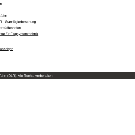
in
3
tfahrt
R - Starrflüglerforschung
erpfaffenhofen
titut für Flugsystemtechnik
s
 anzeigen
hrt (DLR). Alle Rechte vorbehalten.