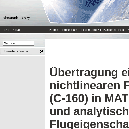
DLR Portal
Home
|
Impressum
|
Datenschutz
|
Barrierefreiheit
|
Erweiterte Suche
Übertragung e
nichtlinearen
(C-160) in MA
und analytisc
Flugeigenscha