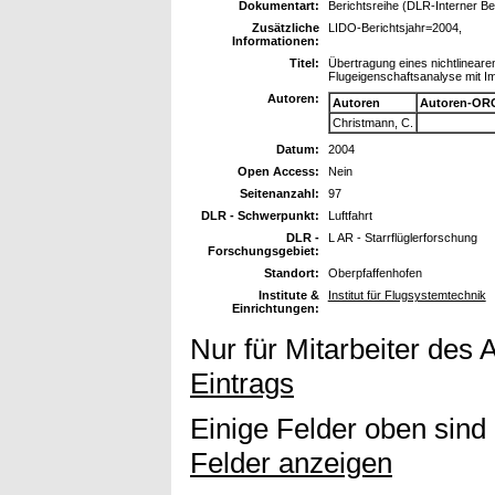
Dokumentart:
Berichtsreihe (DLR-Interner Ber
Zusätzliche
LIDO-Berichtsjahr=2004,
Informationen:
Titel:
Übertragung eines nichtlinear
Flugeigenschaftsanalyse mit 
Autoren:
Autoren
Autoren-ORC
Christmann, C.
Datum:
2004
Open Access:
Nein
Seitenanzahl:
97
DLR - Schwerpunkt:
Luftfahrt
DLR -
L AR - Starrflüglerforschung
Forschungsgebiet:
Standort:
Oberpfaffenhofen
Institute &
Institut für Flugsystemtechnik
Einrichtungen:
Nur für Mitarbeiter des 
Eintrags
Einige Felder oben sind
Felder anzeigen