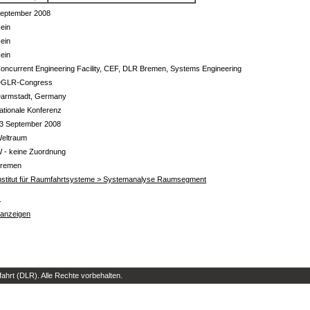
eptember 2008
ein
ein
ein
oncurrent Engineering Facility, CEF, DLR Bremen, Systems Engineering
GLR-Congress
armstadt, Germany
ationale Konferenz
3 September 2008
eltraum
 - keine Zuordnung
remen
nstitut für Raumfahrtsysteme > Systemanalyse Raumsegment
s
 anzeigen
hrt (DLR). Alle Rechte vorbehalten.