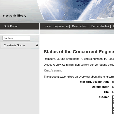
DLR Portal
Home
|
Impressum
|
Datenschutz
|
Barrierefreiheit
|
Erweiterte Suche
Status of the Concurrent Engine
Romberg, O.
und
Braukhane, A.
und
Schumann, H.
(200
Dieses Archiv kann nicht den Volltext zur Verfügung stell
Kurzfassung
The present paper gives an overview about the long-term 
elib-URL des Eintrags:
h
Dokumentart:
K
Titel:
S
Autoren: