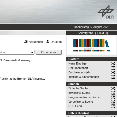
Donnerstag, 6. August 2026
Schriftgröße:
[-]
Text
[+]
Versenden
Drucken
Blättern
, Darmstadt, Germany.
Neue Einträge
Dokumentenart
Erscheinungsjahr
Institute & Einrichtungen
cility at the Bremen DLR institute.
Suchen
Einfache Suche
Erweiterte Suche
Programmatische Suche
Vordefinierte Suche
RSS-Feed
Hilfe & Kontakt