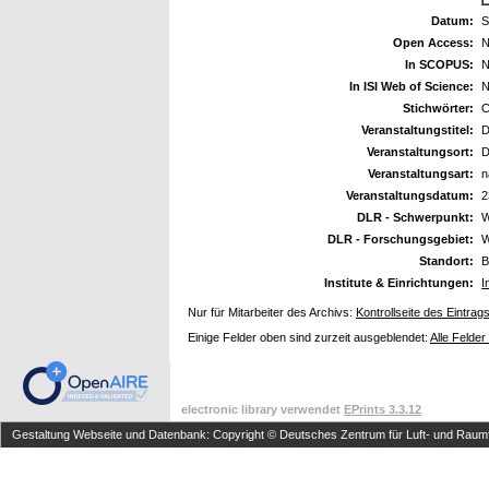
Datum:
S
Open Access:
N
In SCOPUS:
N
In ISI Web of Science:
N
Stichwörter:
C
Veranstaltungstitel:
D
Veranstaltungsort:
D
Veranstaltungsart:
n
Veranstaltungsdatum:
2
DLR - Schwerpunkt:
W
DLR - Forschungsgebiet:
W
Standort:
B
Institute & Einrichtungen:
I
Nur für Mitarbeiter des Archivs:
Kontrollseite des Eintrag
Einige Felder oben sind zurzeit ausgeblendet:
Alle Felder
electronic library verwendet
EPrints 3.3.12
Gestaltung Webseite und Datenbank: Copyright © Deutsches Zentrum für Luft- und Raumfa