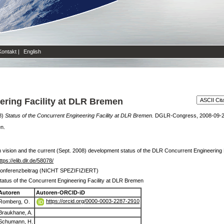
Kontakt
|
English
ering Facility at DLR Bremen
8)
Status of the Concurrent Engineering Facility at DLR Bremen.
DGLR-Congress, 2008-09-23
en.
vision and the current (Sept. 2008) development status of the DLR Concurrent Engineering Fa
ttps://elib.dlr.de/58078/
onferenzbeitrag (NICHT SPEZIFIZIERT)
tatus of the Concurrent Engineering Facility at DLR Bremen
Autoren
Autoren-ORCID-iD
https://orcid.org/0000-0003-2287-2910
Romberg, O.
Braukhane, A.
Schumann, H.