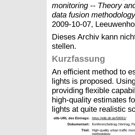
monitoring -- Theory and
data fusion methodology
2009-10-07, Leeuwenhor
Dieses Archiv kann nicht
stellen.
Kurzfassung
An efficient method to es
lights is proposed. Using
providing flexible capabil
high-quality estimates for 
lights at quite realistic 
elib-URL des Eintrags:
https://elib.dlr.de/58061/
Dokumentart:
Konferenzbeitrag (Vortrag, P
Titel:
High-quality urban traffic mon
methodology