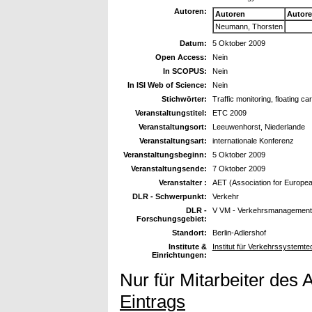
Autoren:
Autoren
Autor
Neumann, Thorsten
Datum:
5 Oktober 2009
Open Access:
Nein
In SCOPUS:
Nein
In ISI Web of Science:
Nein
Stichwörter:
Traffic monitoring, floating ca
Veranstaltungstitel:
ETC 2009
Veranstaltungsort:
Leeuwenhorst, Niederlande
Veranstaltungsart:
internationale Konferenz
Veranstaltungsbeginn:
5 Oktober 2009
Veranstaltungsende:
7 Oktober 2009
Veranstalter :
AET (Association for Europe
DLR - Schwerpunkt:
Verkehr
DLR -
V VM - Verkehrsmanagement
Forschungsgebiet:
Standort:
Berlin-Adlershof
Institute &
Institut für Verkehrssystem
Einrichtungen:
Nur für Mitarbeiter des 
Eintrags