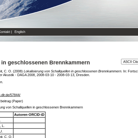
Kontakt
|
English
en in geschlossenen Brennkammern
t, C. O.
(2008)
Lokalisierung von Schallquellen in geschlossenen Brennkammern.
In: Fortsc
er Akustik - DAGA 2008, 2008-03-10 - 2008-03-13, Dresden.
en.
ib.dlr.de/57844/
beitrag (Paper)
rung von Schallquellen in geschlossenen Brennkammern
Autoren-ORCID-iD
.
, L.
U.
it, C. O.