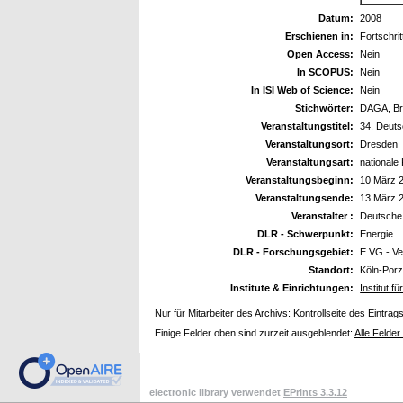
Datum:
2008
Erschienen in:
Fortschri
Open Access:
Nein
In SCOPUS:
Nein
In ISI Web of Science:
Nein
Stichwörter:
DAGA, Br
Veranstaltungstitel:
34. Deuts
Veranstaltungsort:
Dresden
Veranstaltungsart:
nationale
Veranstaltungsbeginn:
10 März 
Veranstaltungsende:
13 März 
Veranstalter :
Deutsche 
DLR - Schwerpunkt:
Energie
DLR - Forschungsgebiet:
E VG - Ve
Standort:
Köln-Por
Institute & Einrichtungen:
Institut f
Nur für Mitarbeiter des Archivs:
Kontrollseite des Eintrag
Einige Felder oben sind zurzeit ausgeblendet:
Alle Felder
electronic library verwendet
EPrints 3.3.12