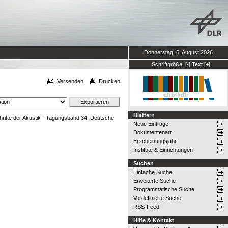
Donnerstag, 6. August 2026
Schriftgröße:
[-]
Text
[+]
Versenden
Drucken
Blättern
hritte der Akustik - Tagungsband 34. Deutsche
Neue Einträge
Dokumentenart
Erscheinungsjahr
Institute & Einrichtungen
Suchen
Einfache Suche
Erweiterte Suche
Programmatische Suche
Vordefinierte Suche
RSS-Feed
Hilfe & Kontakt