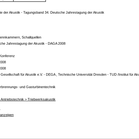
tte der Akustik - Tagungsband 34. Deutsche Jahrestagung der Akustik
ennkammern, Schallquellen
che Jahrestagung der Akustik - DAGA 2008
 Konferenz
2008
2008
Gesellschaft für Akustik e.V. - DEGA , Technische Universität Dresden - TUD /Institut für 
rbrennungs- und Gasturbinentechnik
z
ür Antriebstechnik > Triebwerksakustik
s
 anzeigen