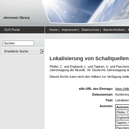
DLR Portal
Home
|
Impressum
|
Datenschutz
|
Barrierefreiheit
|
Erweiterte Suche
Lokalisierung von Schallquell
Pfeifer, C.
und
Enghardt, L.
und
Tapken, U.
und
Pascherei
Jahrestagung der Akustik. 34. Deutsche Jahrestagung d
Dieses Archiv kann nicht den Volltext zur Verfügung stell
elib-URL des Eintrags:
https://el
Dokumentart:
Konferenz
Titel:
Lokalisie
Autoren:
Autoren
Pfeifer, C
Enghardt
Tapken, 
Paschere