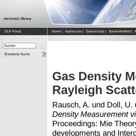
DLR Portal
Home
|
Impressum
|
Datenschutz
|
Barrierefreiheit
|
Erweiterte Suche
Gas Density M
Rayleigh Scatt
Rausch, A.
und
Doll, U.
Density Measurement via
Proceedings: Mie Theor
developments and Interdi