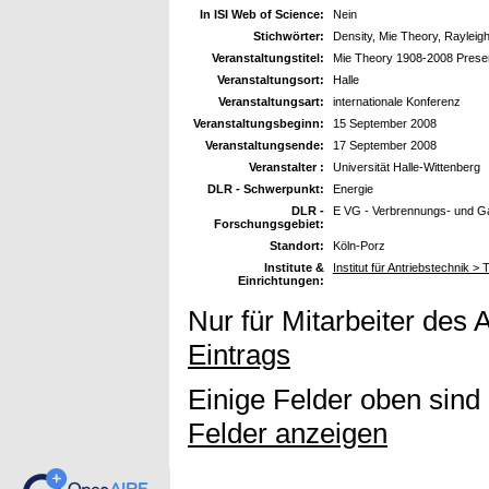
In ISI Web of Science:
Nein
Stichwörter:
Density, Mie Theory, Rayleigh
Veranstaltungstitel:
Mie Theory 1908-2008 Present 
Veranstaltungsort:
Halle
Veranstaltungsart:
internationale Konferenz
Veranstaltungsbeginn:
15 September 2008
Veranstaltungsende:
17 September 2008
Veranstalter :
Universität Halle-Wittenberg
DLR - Schwerpunkt:
Energie
DLR -
E VG - Verbrennungs- und Ga
Forschungsgebiet:
Standort:
Köln-Porz
Institute &
Institut für Antriebstechnik >
Einrichtungen:
Nur für Mitarbeiter des 
Eintrags
Einige Felder oben sind
Felder anzeigen