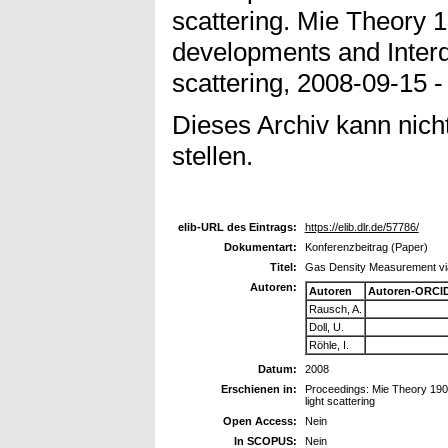
scattering. Mie Theory 
developments and Interdi
scattering, 2008-09-15 -
Dieses Archiv kann nicht
stellen.
elib-URL des Eintrags:
https://elib.dlr.de/57786/
Dokumentart:
Konferenzbeitrag (Paper)
Titel:
Gas Density Measurement via
Autoren:
Autoren
Autoren-ORCID
Rausch, A.
Doll, U.
Röhle, I.
Datum:
2008
Erschienen in:
Proceedings: Mie Theory 1908
light scattering
Open Access:
Nein
In SCOPUS:
Nein