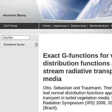
DLR Portal
Home
|
Impressum
|
Datenschutz
|
Barrierefreiheit
|
Erweiterte Suche
Exact G-functions for 
distribution functions 
stream radiative transp
media
Otto, Sebastian
und
Trautmann, Tho
leaf normal distribution functions app
transport in turbid vegetation media.
Radiation Symposium (IRS) 2008, 20
(Brazil).