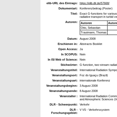
elib-URL des Eintrags:
https://elib.dlr.de/57668/
Dokumentart:
Konferenzbeitrag (Poster)
Titel:
Exact G-functions for various 
radiative transport in turbid 
Autoren:
Autoren
Autor
Otto, Sebastian
Trautmann, Thomas
Datum:
August 2008
Erschienen in:
Abstracts Booklet
Open Access:
Ja
In SCOPUS:
Nein
In ISI Web of Science:
Nein
Stichwörter:
G-function, two-stream radiat
Veranstaltungstitel:
International Radiation Symp
Veranstaltungsort:
Foz do Iguaçu (Brazil)
Veranstaltungsart:
internationale Konferenz
Veranstaltungsbeginn:
3 August 2008
Veranstaltungsende:
8 August 2008
Veranstalter :
International Radiation Commi
and Atmospheric Sciences (
DLR - Schwerpunkt:
Verkehr
DLR -
V VS - Verkehrssystem
Forschungsgebiet: