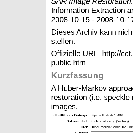
SAR Image Restoration.
Information Extraction 
2008-10-15 - 2008-10-17
Dieses Archiv kann nicht
stellen.
Offizielle URL:
http://cc
public.htm
Kurzfassung
A Huber-Markov approach
restoration (i.e. speck
images.
elib-URL des Eintrags:
https://elib.dlr.de/57661/
Dokumentart:
Konferenzbeitrag (Vortrag)
Titel:
Huber-Markov Model for Com