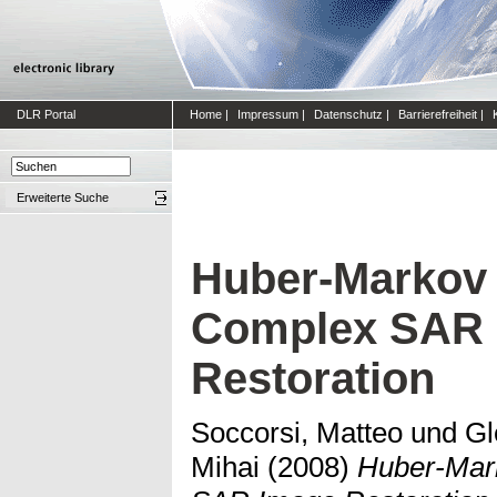
DLR Portal
Home
|
Impressum
|
Datenschutz
|
Barrierefreiheit
|
Erweiterte Suche
Huber-Markov 
Complex SAR 
Restoration
Soccorsi, Matteo
und
Gl
Mihai
(2008)
Huber-Mar