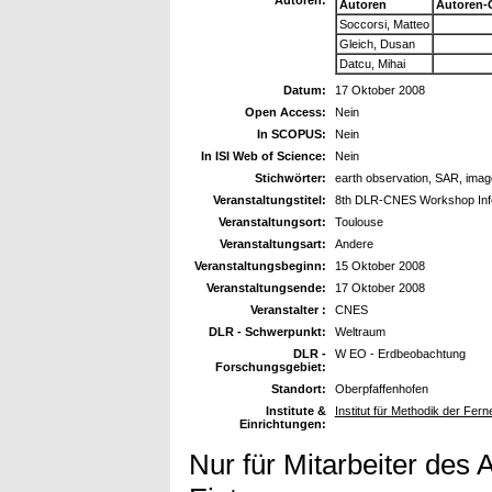
Autoren:
Autoren
Autoren-
Soccorsi, Matteo
Gleich, Dusan
Datcu, Mihai
Datum:
17 Oktober 2008
Open Access:
Nein
In SCOPUS:
Nein
In ISI Web of Science:
Nein
Stichwörter:
earth observation, SAR, image
Veranstaltungstitel:
8th DLR-CNES Workshop Info
Veranstaltungsort:
Toulouse
Veranstaltungsart:
Andere
Veranstaltungsbeginn:
15 Oktober 2008
Veranstaltungsende:
17 Oktober 2008
Veranstalter :
CNES
DLR - Schwerpunkt:
Weltraum
DLR -
W EO - Erdbeobachtung
Forschungsgebiet:
Standort:
Oberpfaffenhofen
Institute &
Institut für Methodik der Fe
Einrichtungen:
Nur für Mitarbeiter des 