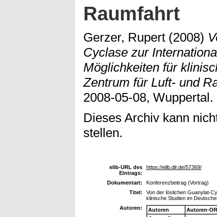
Raumfahrt
Gerzer, Rupert
(2008)
V
Cyclase zur Internation
Möglichkeiten für klini
Zentrum für Luft- und R
2008-05-08, Wuppertal. (
Dieses Archiv kann nicht
stellen.
elib-URL des
https://elib.dlr.de/57369/
Eintrags:
Dokumentart:
Konferenzbeitrag (Vortrag)
Titel:
Von der löslichen Guanylat-Cy
klinische Studien im Deutsche
Autoren:
Autoren
Autoren-OR