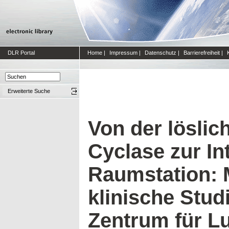
DLR Portal
Home
|
Impressum
|
Datenschutz
|
Barrierefreiheit
|
Erweiterte Suche
Von der löslic
Cyclase zur In
Raumstation: M
klinische Stu
Zentrum für Lu