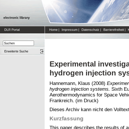
DLR Portal
Home
|
Impressum
|
Datenschutz
|
Barrierefreiheit
|
Erweiterte Suche
Experimental investiga
hydrogen injection sy
Hannemann, Klaus
(2008)
Experiment
hydrogen injection systems.
Sixth E
Aerothermodynamics for Space Vehicl
Frankreich. (im Druck)
Dieses Archiv kann nicht den Volltext
Kurzfassung
This paper describes the results of 