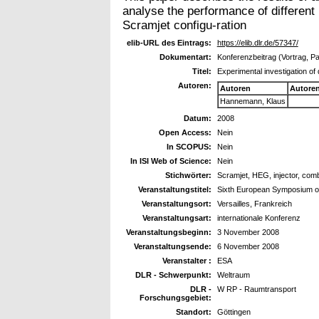
analyse the performance of different
Scramjet configu-ration
elib-URL des Eintrags:
https://elib.dlr.de/57347/
Dokumentart:
Konferenzbeitrag (Vortrag, P
Titel:
Experimental investigation of
Autoren:
Autoren
Autore
Hannemann, Klaus
Datum:
2008
Open Access:
Nein
In SCOPUS:
Nein
In ISI Web of Science:
Nein
Stichwörter:
Scramjet, HEG, injector, com
Veranstaltungstitel:
Sixth European Symposium o
Veranstaltungsort:
Versailles, Frankreich
Veranstaltungsart:
internationale Konferenz
Veranstaltungsbeginn:
3 November 2008
Veranstaltungsende:
6 November 2008
Veranstalter :
ESA
DLR - Schwerpunkt:
Weltraum
DLR -
W RP - Raumtransport
Forschungsgebiet:
Standort:
Göttingen