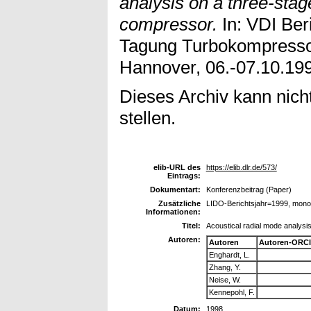
analysis on a three-stag
compressor.
In: VDI Ber
Tagung Turbokompressore
Hannover, 06.-07.10.19
Dieses Archiv kann nicht
stellen.
elib-URL des
https://elib.dlr.de/573/
Eintrags:
Dokumentart:
Konferenzbeitrag (Paper)
Zusätzliche
LIDO-Berichtsjahr=1999, mono
Informationen:
Titel:
Acoustical radial mode analysi
Autoren:
Autoren
Autoren-ORCI
Enghardt, L.
Zhang, Y.
Neise, W.
Kennepohl, F.
Datum:
1998