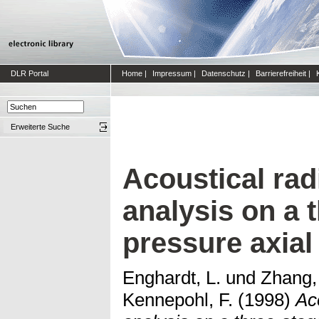
DLR Portal
Home
|
Impressum
|
Datenschutz
|
Barrierefreiheit
|
Erweiterte Suche
Acoustical ra
analysis on a 
pressure axia
Enghardt, L.
und
Zhang,
Kennepohl, F.
(1998)
Ac