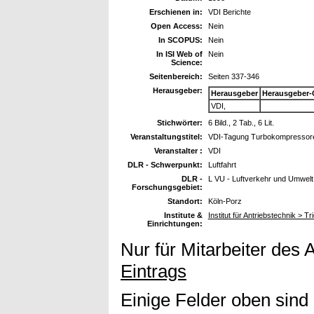
Erschienen in:
VDI Berichte
Open Access:
Nein
In SCOPUS:
Nein
In ISI Web of
Nein
Science:
Seitenbereich:
Seiten 337-346
Herausgeber:
Herausgeber
Herausgeber-
VDI,
Stichwörter:
6 Bild., 2 Tab., 6 Lit.
Veranstaltungstitel:
VDI-Tagung Turbokompressoren 
Veranstalter :
VDI
DLR - Schwerpunkt:
Luftfahrt
DLR -
L VU - Luftverkehr und Umwelt
Forschungsgebiet:
Standort:
Köln-Porz
Institute &
Institut für Antriebstechnik >
Einrichtungen:
Nur für Mitarbeiter des 
Eintrags
Einige Felder oben sind