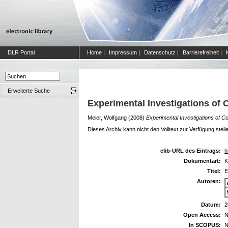
DLR Portal
Home
|
Impressum
|
Datenschutz
|
Barrierefreiheit
|
Erweiterte Suche
Experimental Investigations of 
Meier, Wolfgang
(2008)
Experimental Investigations of C
Dieses Archiv kann nicht den Volltext zur Verfügung stell
elib-URL des Eintrags:
h
Dokumentart:
K
Titel:
E
Autoren:
Datum:
2
Open Access:
N
In SCOPUS:
N