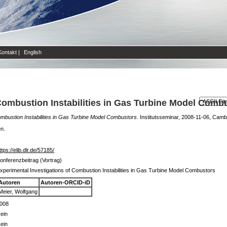
Kontakt
|
English
Combustion Instabilities in Gas Turbine Model Comb
ombustion Instabilities in Gas Turbine Model Combustors.
Institutsseminar, 2008-11-06, Cambr
en.
ttps://elib.dlr.de/57185/
onferenzbeitrag (Vortrag)
xperimental Investigations of Combustion Instabilities in Gas Turbine Model Combustors
Autoren
Autoren-ORCID-iD
Meier, Wolfgang
008
ein
ein