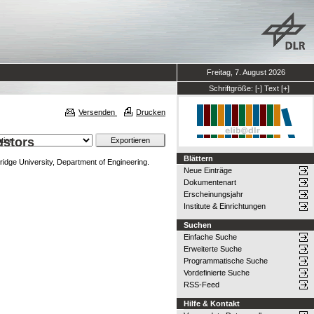
Freitag, 7. August 2026
Schriftgröße:
[-]
Text
[+]
Versenden
Drucken
ustors
Blättern
idge University, Department of Engineering.
Neue Einträge
Dokumentenart
Erscheinungsjahr
Institute & Einrichtungen
Suchen
Einfache Suche
Erweiterte Suche
Programmatische Suche
Vordefinierte Suche
RSS-Feed
Hilfe & Kontakt