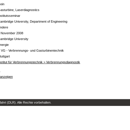
ein
asturbine, Laserdiagnostics
nstitutsseminar
ambridge University, Department of Engineering
ndere
 November 2008
ambridge University
nergie
 VG - Verbrennungs- und Gasturbinentechnik
tuttgart
nstitut für Verbrennungstechnik > Verbrennungsdiagnostik
s
 anzeigen
hrt (DLR). Alle Rechte vorbehalten.