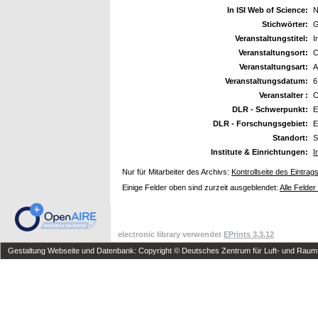
In ISI Web of Science:
N
Stichwörter:
G
Veranstaltungstitel:
I
Veranstaltungsort:
C
Veranstaltungsart:
A
Veranstaltungsdatum:
6
Veranstalter :
C
DLR - Schwerpunkt:
E
DLR - Forschungsgebiet:
E
Standort:
S
Institute & Einrichtungen:
I
Nur für Mitarbeiter des Archivs:
Kontrollseite des Eintrag
Einige Felder oben sind zurzeit ausgeblendet:
Alle Felder
electronic library verwendet
EPrints 3.3.12
Gestaltung Webseite und Datenbank: Copyright © Deutsches Zentrum für Luft- und Raumfa