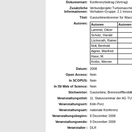
Dokumentart:
Konferenzbeitrag (Vortrag)
Zusätzliche
Verbundprojekt Turbomaschi
Informationen:
Vorhaben-Gruppe: 2.1 Innovat
Titel:
Gasturbinenbrenner für Wass
Autoren:
Autoren
Autoren
Lammel, Oliver
Schütz, Harald
Lückerath, Rainer
Noll, Berthold
Aigner, Manfred
Hase, M.
Krebs, Werner
Datum:
2008
Open Access:
Nein
In SCOPUS:
Nein
In ISI Web of Science:
Nein
Stichwörter:
Gasturbine, Brennstoffflexibili
Veranstaltungstitel:
11. Statusseminar der AG 
Veranstaltungsort:
Köln-Porz
Veranstaltungsart:
nationale Konferenz
Veranstaltungsbeginn:
8 Dezember 2008
Veranstaltungsende:
9 Dezember 2008
Veranstalter :
DLR