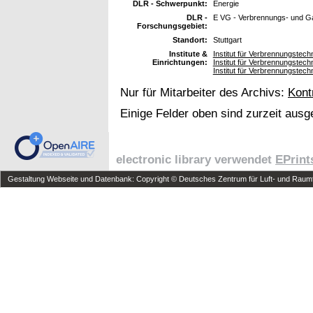
DLR - Schwerpunkt:
Energie
DLR -
E VG - Verbrennungs- und Ga
Forschungsgebiet:
Standort:
Stuttgart
Institute &
Institut für Verbrennungstec
Einrichtungen:
Institut für Verbrennungstec
Institut für Verbrennungstec
Nur für Mitarbeiter des Archivs:
Kont
Einige Felder oben sind zurzeit ausg
electronic library verwendet
EPrint
Gestaltung Webseite und Datenbank: Copyright © Deutsches Zentrum für Luft- und Raumfa