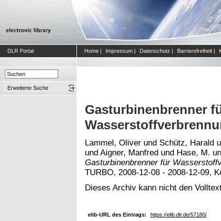
DLR Portal
Home
|
Impressum
|
Datenschutz
|
Barrierefreiheit
|
Erweiterte Suche
Gasturbinenbrenner f
Wasserstoffverbrenn
Lammel, Oliver
und
Schütz, Harald
u
und
Aigner, Manfred
und
Hase, M.
u
Gasturbinenbrenner für Wasserstoff
TURBO, 2008-12-08 - 2008-12-09, K
Dieses Archiv kann nicht den Volltext
elib-URL des Eintrags:
https://elib.dlr.de/57180/