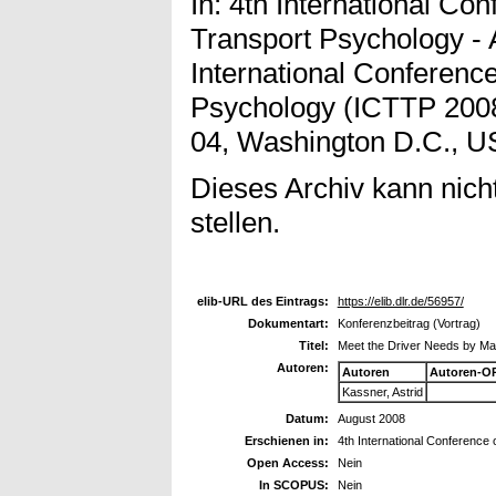
In: 4th International Con
Transport Psychology - A
International Conference
Psychology (ICTTP 2008
04, Washington D.C., U
Dieses Archiv kann nicht
stellen.
elib-URL des Eintrags:
https://elib.dlr.de/56957/
Dokumentart:
Konferenzbeitrag (Vortrag)
Titel:
Meet the Driver Needs by M
Autoren:
Autoren
Autoren-O
Kassner, Astrid
Datum:
August 2008
Erschienen in:
4th International Conference 
Open Access:
Nein
In SCOPUS:
Nein