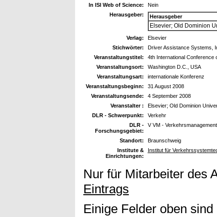
In ISI Web of Science:
Nein
Herausgeber:
Herausgeber
Elsevier; Old Dominion Un
Verlag:
Elsevier
Stichwörter:
Driver Assistance Systems, In
Veranstaltungstitel:
4th International Conference
Veranstaltungsort:
Washington D.C., USA
Veranstaltungsart:
internationale Konferenz
Veranstaltungsbeginn:
31 August 2008
Veranstaltungsende:
4 September 2008
Veranstalter :
Elsevier; Old Dominion Univer
DLR - Schwerpunkt:
Verkehr
DLR -
V VM - Verkehrsmanagement
Forschungsgebiet:
Standort:
Braunschweig
Institute &
Institut für Verkehrssystemt
Einrichtungen:
Nur für Mitarbeiter des 
Eintrags
Einige Felder oben sind