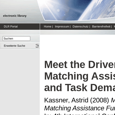
DLR Portal
Home
|
Impressum
|
Datenschutz
|
Barrierefreiheit
|
Erweiterte Suche
Meet the Driv
Matching Assi
and Task Dem
Kassner, Astrid
(2008)
M
Matching Assistance Fu