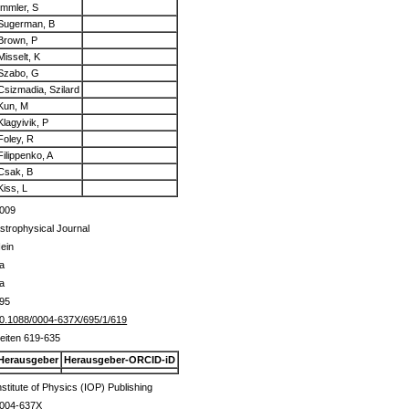
Immler, S
Sugerman, B
Brown, P
Misselt, K
Szabo, G
Csizmadia, Szilard
Kun, M
Klagyivik, P
Foley, R
Filippenko, A
Csak, B
Kiss, L
009
strophysical Journal
ein
a
a
95
0.1088/0004-637X/695/1/619
eiten 619-635
Herausgeber
Herausgeber-ORCID-iD
nstitute of Physics (IOP) Publishing
004-637X