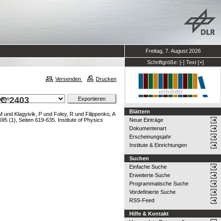
Freitag, 7. August 2026
Schriftgröße:
[-]
Text
[+]
Versenden
Drucken
GC 2403
Blättern
M
und
Klagyivik, P
und
Foley, R
und
Filippenko, A
95 (1), Seiten 619-635. Institute of Physics
Neue Einträge
Dokumentenart
Erscheinungsjahr
Institute & Einrichtungen
Suchen
Einfache Suche
Erweiterte Suche
Programmatische Suche
Vordefinierte Suche
RSS-Feed
Hilfe & Kontakt