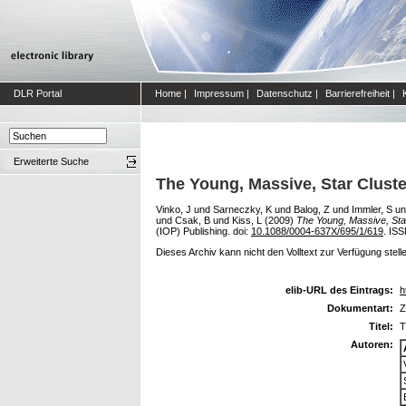
DLR Portal
Home
|
Impressum
|
Datenschutz
|
Barrierefreiheit
|
Erweiterte Suche
The Young, Massive, Star Cluste
Vinko, J
und
Sarneczky, K
und
Balog, Z
und
Immler, S
u
und
Csak, B
und
Kiss, L
(2009)
The Young, Massive, Sta
(IOP) Publishing. doi:
10.1088/0004-637X/695/1/619
. IS
Dieses Archiv kann nicht den Volltext zur Verfügung stell
elib-URL des Eintrags:
h
Dokumentart:
Z
Titel:
T
Autoren: