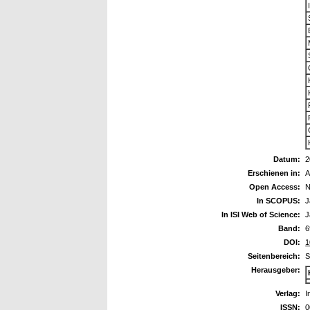
Datum:
2
Erschienen in:
A
Open Access:
N
In SCOPUS:
J
In ISI Web of Science:
J
Band:
6
DOI:
1
Seitenbereich:
S
Herausgeber:
Verlag:
I
ISSN:
0