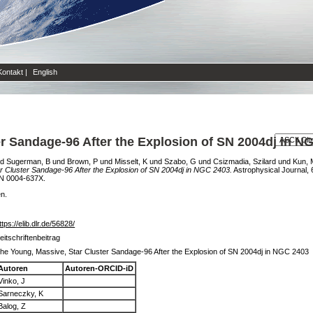
Kontakt
|
English
r Sandage-96 After the Explosion of SN 2004dj in N
nd
Sugerman, B
und
Brown, P
und
Misselt, K
und
Szabo, G
und
Csizmadia, Szilard
und
Kun, 
r Cluster Sandage-96 After the Explosion of SN 2004dj in NGC 2403.
Astrophysical Journal, 6
SN 0004-637X.
en.
ttps://elib.dlr.de/56828/
eitschriftenbeitrag
he Young, Massive, Star Cluster Sandage-96 After the Explosion of SN 2004dj in NGC 2403
Autoren
Autoren-ORCID-iD
Vinko, J
Sarneczky, K
Balog, Z