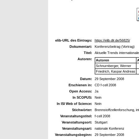
elib-URL des Eintrags:
https://elib.dlr.de/56825/
Dokumentart:
Konferenzbeitrag (Vortrag)
Titel:
Aktuelle Trends international
Autoren:
Autoren
A
Schnurnberger, Werner
Friedrich, Kaspar Andreas
Datum:
29 September 2008
Erschienen in:
CD f-cell 2008
Open Access:
Ja
In SCOPUS:
Nein
In ISI Web of Science:
Nein
Stichwörter:
Brennstoffzellenforschung, in
Veranstaltungstitel:
f-cell 2008
Veranstaltungsort:
Stuttgart
Veranstaltungsart:
nationale Konferenz
Veranstaltungsbeginn:
29 September 2008