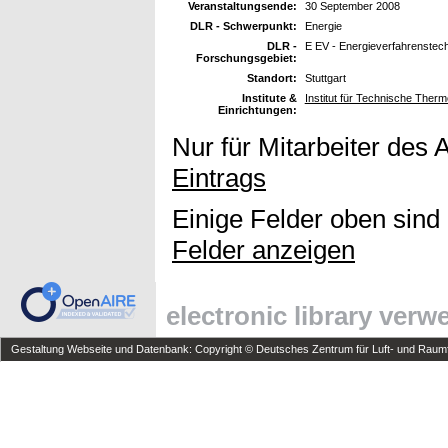
Veranstaltungsende:
30 September 2008
DLR - Schwerpunkt:
Energie
DLR -
E EV - Energieverfahrenstec
Forschungsgebiet:
Standort:
Stuttgart
Institute &
Institut für Technische Ther
Einrichtungen:
Nur für Mitarbeiter des 
Eintrags
Einige Felder oben sind
Felder anzeigen
electronic library ver
Gestaltung Webseite und Datenbank: Copyright © Deutsches Zentrum für Luft- und Raumfa