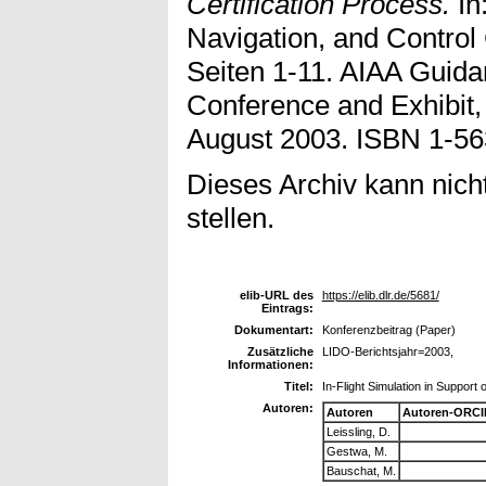
Certification Process.
In
Navigation, and Control
Seiten 1-11. AIAA Guida
Conference and Exhibit,
August 2003. ISBN 1-56
Dieses Archiv kann nicht
stellen.
elib-URL des
https://elib.dlr.de/5681/
Eintrags:
Dokumentart:
Konferenzbeitrag (Paper)
Zusätzliche
LIDO-Berichtsjahr=2003,
Informationen:
Titel:
In-Flight Simulation in Support o
Autoren:
Autoren
Autoren-ORCI
Leissling, D.
Gestwa, M.
Bauschat, M.