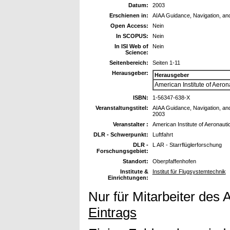
Datum:
2003
Erschienen in:
AIAA Guidance, Navigation, an
Open Access:
Nein
In SCOPUS:
Nein
In ISI Web of
Nein
Science:
Seitenbereich:
Seiten 1-11
Herausgeber:
Herausgeber
American Institute of Aeron
ISBN:
1-56347-638-X
Veranstaltungstitel:
AIAA Guidance, Navigation, and
2003
Veranstalter :
American Institute of Aeronauti
DLR - Schwerpunkt:
Luftfahrt
DLR -
L AR - Starrflüglerforschung
Forschungsgebiet:
Standort:
Oberpfaffenhofen
Institute &
Institut für Flugsystemtechnik
Einrichtungen:
Nur für Mitarbeiter des 
Eintrags