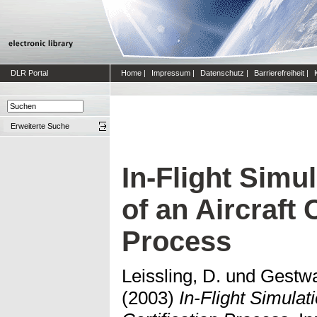
DLR Portal
Home
|
Impressum
|
Datenschutz
|
Barrierefreiheit
|
Erweiterte Suche
In-Flight Simu
of an Aircraft 
Process
Leissling, D.
und
Gestwa
(2003)
In-Flight Simulati