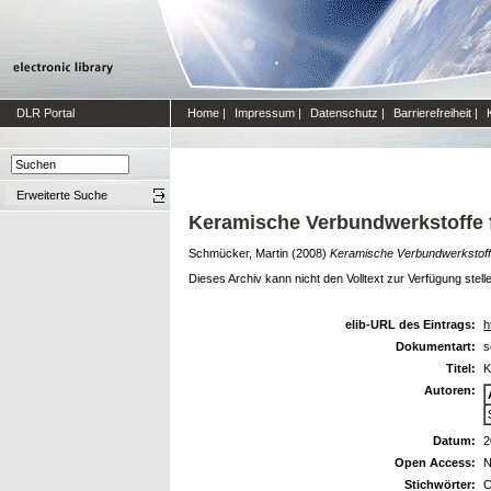
DLR Portal
Home
|
Impressum
|
Datenschutz
|
Barrierefreiheit
|
Erweiterte Suche
Keramische Verbundwerkstoffe f
Schmücker, Martin
(2008)
Keramische Verbundwerkstoffe
Dieses Archiv kann nicht den Volltext zur Verfügung stell
elib-URL des Eintrags:
h
Dokumentart:
s
Titel:
K
Autoren:
Datum:
2
Open Access:
N
Stichwörter:
C