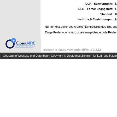
DLR - Schwerpunkt:
L
DLR - Forschungsgebiet:
L
Standort:
K
Institute & Einrichtungen:
I
Nur für Mitarbeiter des Archivs:
Kontrollseite des Eintrag
Einige Felder oben sind zurzeit ausgeblendet:
Alle Felder
electronic library verwendet
EPrints 3.3.12
Gestaltung Webseite und Datenbank: Copyright © Deutsches Zentrum für Luft- und Raumfa