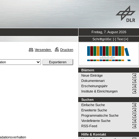
Freitag, 7. August 2026
Schriftgröße:
[-]
Text
[+]
Versenden
Drucken
Blättern
Neue Einträge
Dokumentenart
Erscheinungsjahr
Institute & Einrichtungen
Suchen
Einfache Suche
Erweiterte Suche
Programmatische Suche
Vordefinierte Suche
RSS-Feed
Hilfe & Kontakt
dationsverhalten