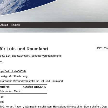
Kontakt
|
English
ür Luft- und Raumfahrt
 für Luft- und Raumfahrt.
[sonstige Veröffentlichung]
en.
ttps://elib.dlr.de/56639/
onstige Veröffentlichung
eramische Verbundwerkstoffe für Luft- und Raumfahrt
Autoren
Autoren-ORCID-iD
Schmücker, Martin
008
ein
MC, keram. Fasern, Wärmedämmschichten, Herstellung-Miktostruktur-Eigenschaften, Degra