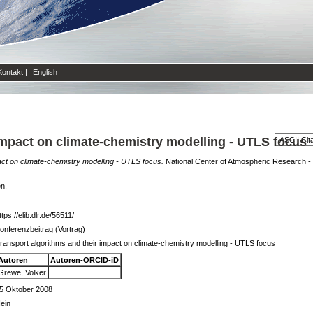
Kontakt
|
English
impact on climate-chemistry modelling - UTLS focus
act on climate-chemistry modelling - UTLS focus.
National Center of Atmospheric Research - 
en.
ttps://elib.dlr.de/56511/
onferenzbeitrag (Vortrag)
ransport algorithms and their impact on climate-chemistry modelling - UTLS focus
Autoren
Autoren-ORCID-iD
Grewe, Volker
5 Oktober 2008
ein