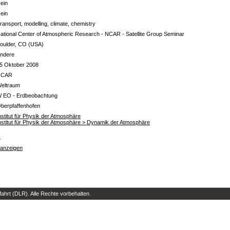
ein
ein
ransport, modelling, climate, chemistry
ational Center of Atmospheric Research - NCAR - Satellite Group Seminar
oulder, CO (USA)
ndere
5 Oktober 2008
NCAR
eltraum
 EO - Erdbeobachtung
berpfaffenhofen
nstitut für Physik der Atmosphäre
nstitut für Physik der Atmosphäre > Dynamik der Atmosphäre
s
 anzeigen
hrt (DLR). Alle Rechte vorbehalten.