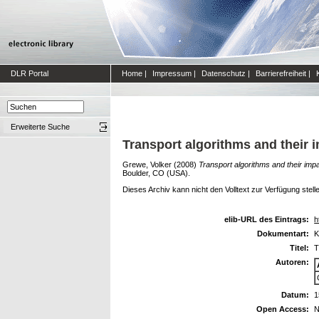
DLR Portal
Home
|
Impressum
|
Datenschutz
|
Barrierefreiheit
|
Erweiterte Suche
Transport algorithms and their 
Grewe, Volker
(2008)
Transport algorithms and their imp
Boulder, CO (USA).
Dieses Archiv kann nicht den Volltext zur Verfügung stell
elib-URL des Eintrags:
h
Dokumentart:
K
Titel:
T
Autoren:
Datum:
1
Open Access:
N