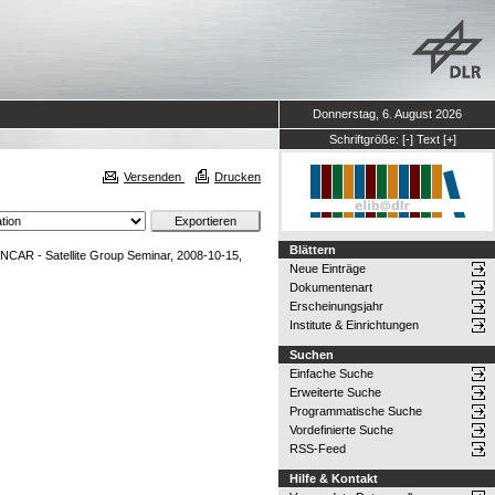
Donnerstag, 6. August 2026
Schriftgröße:
[-]
Text
[+]
Versenden
Drucken
Blättern
NCAR - Satellite Group Seminar, 2008-10-15,
Neue Einträge
Dokumentenart
Erscheinungsjahr
Institute & Einrichtungen
Suchen
Einfache Suche
Erweiterte Suche
Programmatische Suche
Vordefinierte Suche
RSS-Feed
Hilfe & Kontakt