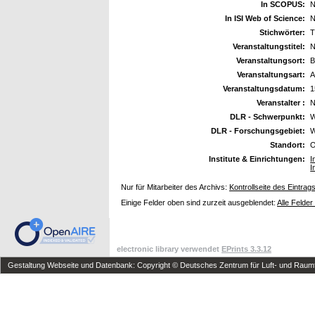
In SCOPUS:
N
In ISI Web of Science:
N
Stichwörter:
T
Veranstaltungstitel:
N
Veranstaltungsort:
B
Veranstaltungsart:
A
Veranstaltungsdatum:
1
Veranstalter :
DLR - Schwerpunkt:
W
DLR - Forschungsgebiet:
W
Standort:
O
Institute & Einrichtungen:
I
I
Nur für Mitarbeiter des Archivs:
Kontrollseite des Eintrag
Einige Felder oben sind zurzeit ausgeblendet:
Alle Felder
electronic library verwendet
EPrints 3.3.12
Gestaltung Webseite und Datenbank: Copyright © Deutsches Zentrum für Luft- und Raumfa