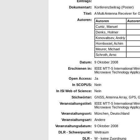
Eintrags:
Dokumentart:
Konferenzbeitrag (Poster)
Titel:
A Multi Antenna Receiver for G
Autoren:
Autoren
Autore
Cuntz, Manuel
Denks, Holmer
Konovaltsev, Andriy
Hornbostel, Achim
Meurer, Michael
Schroth, Arno
Datum:
9 Oktober 2008
Erschienen in:
IEEE MTT-S International Min
Microwave Technology Applica
Open Access:
Ja
In SCOPUS:
Nein
In ISI Web of Science:
Nein
Stichwörter:
GNSS, Antenna Array, GPS, G
Veranstaltungstitel:
IEEE MTT-S International Min
Microwave Technology Applica
Veranstaltungsort:
München, Deutschland
Veranstaltungsart:
Andere
Veranstaltungsdatum:
9 Oktober 2008
DLR - Schwerpunkt:
Weltraum
DLR -
W - keine Zuordnung