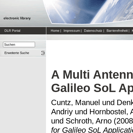
DLR Portal
Home
|
Impressum
|
Datenschutz
|
Barrierefreiheit
|
Erweiterte Suche
A Multi Antenn
Galileo SoL Ap
Cuntz, Manuel
und
Denk
Andriy
und
Hornbostel,
und
Schroth, Arno
(200
for Galileo SoL Applicati