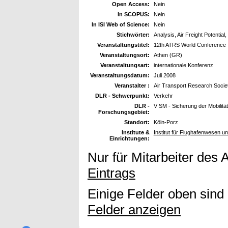
Open Access:
Nein
In SCOPUS:
Nein
In ISI Web of Science:
Nein
Stichwörter:
Analysis, Air Freight Potential
Veranstaltungstitel:
12th ATRS World Conference
Veranstaltungsort:
Athen (GR)
Veranstaltungsart:
internationale Konferenz
Veranstaltungsdatum:
Juli 2008
Veranstalter :
Air Transport Research Socie
DLR - Schwerpunkt:
Verkehr
DLR -
V SM - Sicherung der Mobilität
Forschungsgebiet:
Standort:
Köln-Porz
Institute &
Institut für Flughafenwesen u
Einrichtungen:
Nur für Mitarbeiter des 
Eintrags
Einige Felder oben sind
Felder anzeigen