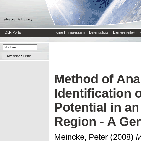
DLR Portal
Home
|
Impressum
|
Datenschutz
|
Barrierefreiheit
|
Erweiterte Suche
Method of Anal
Identification 
Potential in an
Region - A Ge
Meincke, Peter
(2008)
M