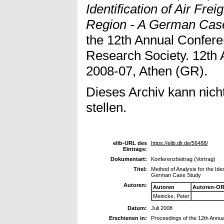
Identification of Air Frei
Region - A German Case
the 12th Annual Conferen
Research Society. 12th
2008-07, Athen (GR).
Dieses Archiv kann nicht
stellen.
elib-URL des
https://elib.dlr.de/56488/
Eintrags:
Dokumentart:
Konferenzbeitrag (Vortrag)
Titel:
Method of Analysis for the Ident
German Case Study
Autoren:
Autoren
Autoren-OR
Meincke, Peter
Datum:
Juli 2008
Erschienen in:
Proceedings of the 12th Annua