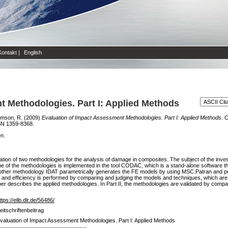
Kontakt
|
English
t Methodologies. Part I: Applied Methods
mson, R.
(2009)
Evaluation of Impact Assessment Methodologies. Part I: Applied Methods.
Co
SN 1359-8368.
en.
uation of two methodologies for the analysis of damage in composites. The subject of the invest
 of the methodologies is implemented in the tool CODAC, which is a stand-alone software tha
e other methodology IDAT parametrically generates the FE models by using MSC.Patran and p
d efficiency is performed by comparing and judging the models and techniques, which are app
paper describes the applied methodologies. In Part II, the methodologies are validated by comp
ttps://elib.dlr.de/56486/
eitschriftenbeitrag
valuation of Impact Assessment Methodologies. Part I: Applied Methods