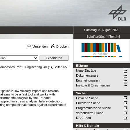
Samstag, 8. August 2026
Schriftgröße:
[-]
Text
[+]
Versenden
Drucken
Blättern
mposites Part B Engineering, 40 (1), Seiten 65-
Neue Einträge
Dokumentenart
Erscheinungsjahr
Institute & Einrichtungen
igation is low-velocity impact and residual
Suchen
t aims to be a fast tool and works with
erforms the analysis by the FE code
Einfache Suche
lied for stress analysis, failure detection,
Erweiterte Suche
aring computational results against experimental
Programmatische Suche
Vordefinierte Suche
RSS-Feed
Hilfe & Kontakt