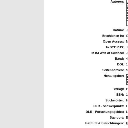
Autoren:
Datum:
J
Erschienen in:
C
Open Access:
N
In SCOPUS:
J
In ISI Web of Science:
J
Band:
4
DOI:
1
Seitenbereich:
S
Herausgeber:
Verlag:
E
ISSN:
1
Stichwörter:
I
DLR - Schwerpunkt:
L
DLR - Forschungsgebiet:
L
Standort:
B
Institute & Einrichtungen:
I