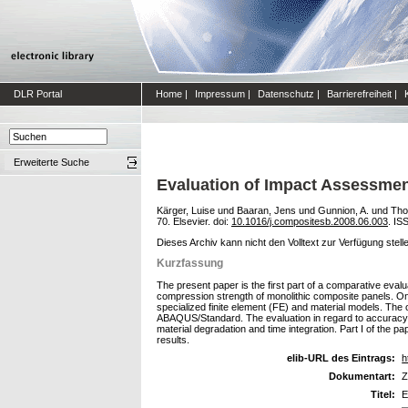
DLR Portal
Home
|
Impressum
|
Datenschutz
|
Barrierefreiheit
|
Erweiterte Suche
Evaluation of Impact Assessmen
Kärger, Luise
und
Baaran, Jens
und
Gunnion, A.
und
Tho
70. Elsevier. doi:
10.1016/j.compositesb.2008.06.003
. IS
Dieses Archiv kann nicht den Volltext zur Verfügung stell
Kurzfassung
The present paper is the first part of a comparative eval
compression strength of monolithic composite panels. One
specialized finite element (FE) and material models. Th
ABAQUS/Standard. The evaluation in regard to accuracy an
material degradation and time integration. Part I of the 
results.
elib-URL des Eintrags:
h
Dokumentart:
Z
Titel:
E