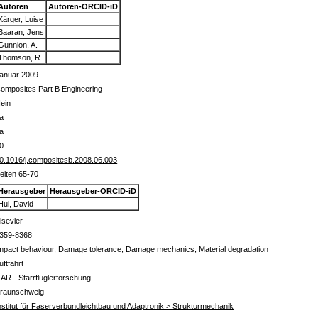
Autoren
Autoren-ORCID-iD
Kärger, Luise
Baaran, Jens
Gunnion, A.
Thomson, R.
anuar 2009
omposites Part B Engineering
ein
a
a
0
0.1016/j.compositesb.2008.06.003
eiten 65-70
Herausgeber
Herausgeber-ORCID-iD
Hui, David
lsevier
359-8368
mpact behaviour, Damage tolerance, Damage mechanics, Material degradation
uftfahrt
 AR - Starrflüglerforschung
raunschweig
nstitut für Faserverbundleichtbau und Adaptronik > Strukturmechanik