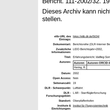
Bericht. 111-2002/32. 19
Dieses Archiv kann nicht
stellen.
elib-URL des
https://elib.dlr.de/5634/
Eintrags:
Dokumentart:
Berichtsreihe (DLR-Interner Be
Zusätzliche
LIDO-Berichtsjahr=2002,
Informationen:
Titel:
Erfahrungsbericht: Idaflieg-So
Autoren:
Autoren
Autoren-ORCID-i
Hering, R.
Datum:
2002
Open Access:
Nein
Seitenanzahl:
19
DLR - Schwerpunkt:
Luftfahrt
DLR -
L AR - Starrflüglerforschung
Forschungsgebiet:
Standort:
Oberpfaffenhofen
Institute &
Institut für Flugsystemtechnik
Einrichtungen: