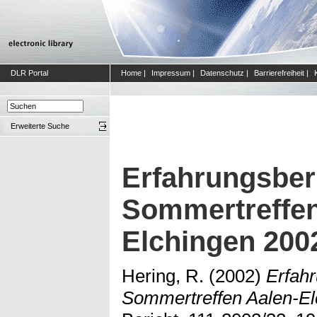
DLR Portal
Home
|
Impressum
|
Datenschutz
|
Barrierefreiheit
|
Erweiterte Suche
Erfahrungsberi
Sommertreffen
Elchingen 200
Hering, R.
(2002)
Erfahr
Sommertreffen Aalen-El