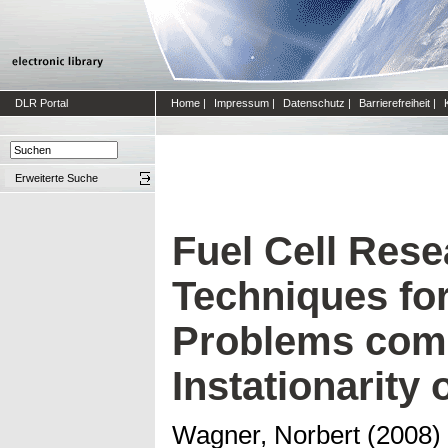
DLR Portal
Home
|
Impressum
|
Datenschutz
|
Barrierefreiheit
|
Erweiterte Suche
Fuel Cell Rese
Techniques for
Problems comi
Instationarity
Wagner, Norbert
(2008)