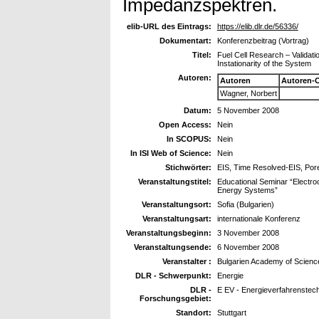
Impedanzspektren.
elib-URL des Eintrags:
https://elib.dlr.de/56336/
Dokumentart:
Konferenzbeitrag (Vortrag)
Titel:
Fuel Cell Research – Validati
Instationarity of the System
Autoren:
Autoren
Autoren-
Wagner, Norbert
Datum:
5 November 2008
Open Access:
Nein
In SCOPUS:
Nein
In ISI Web of Science:
Nein
Stichwörter:
EIS, Time Resolved-EIS, Por
Veranstaltungstitel:
Educational Seminar “Electroc
Energy Systems”
Veranstaltungsort:
Sofia (Bulgarien)
Veranstaltungsart:
internationale Konferenz
Veranstaltungsbeginn:
3 November 2008
Veranstaltungsende:
6 November 2008
Veranstalter :
Bulgarien Academy of Scienc
DLR - Schwerpunkt:
Energie
DLR -
E EV - Energieverfahrenstec
Forschungsgebiet:
Standort:
Stuttgart