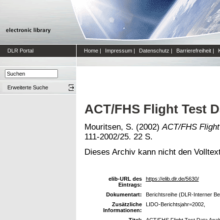
DLR Portal
Home
|
Impressum
|
Datenschutz
|
Barrierefreiheit
|
Erweiterte Suche
ACT/FHS Flight Test D
Mouritsen, S.
(2002)
ACT/FHS Flight 
111-2002/25. 22 S.
Dieses Archiv kann nicht den Volltext
elib-URL des
https://elib.dlr.de/5630/
Eintrags:
Dokumentart:
Berichtsreihe (DLR-Interner Be
Zusätzliche
LIDO-Berichtsjahr=2002,
Informationen:
Titel:
ACT/FHS Flight Test Data Anal