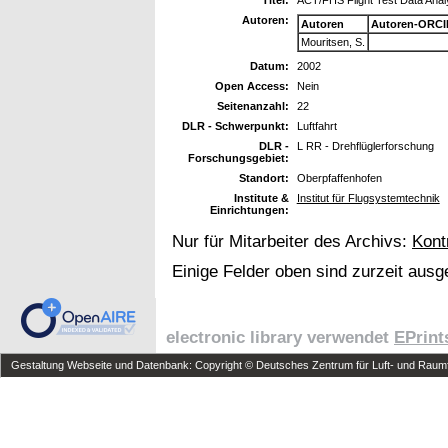
Autoren:
Autoren
Autoren-ORCI
Mouritsen, S.
Datum:
2002
Open Access:
Nein
Seitenanzahl:
22
DLR - Schwerpunkt:
Luftfahrt
DLR -
L RR - Drehflüglerforschung
Forschungsgebiet:
Standort:
Oberpfaffenhofen
Institute &
Institut für Flugsystemtechnik
Einrichtungen:
Nur für Mitarbeiter des Archivs:
Kont
Einige Felder oben sind zurzeit ausg
electronic library verwendet
EPrint
Gestaltung Webseite und Datenbank: Copyright © Deutsches Zentrum für Luft- und Raumfa