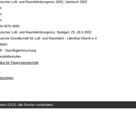
utscher Luft- und Raumfahrtkongress 2002, Jahrbuch 2002
in
in
in
SN 0070-4083
tscher Luft- und Raumfahrtkongress, Stuttgart, 23.-26.9.2002
tsche Gesellschaft für Luft- und Raumfahrt - Lilienthal-Oberth e.V.
tfahrt
R - Starrflüglerforschung
erpfaffenhofen
titut für Flugsystemtechnik
s
 anzeigen
hrt (DLR). Alle Rechte vorbehalten.