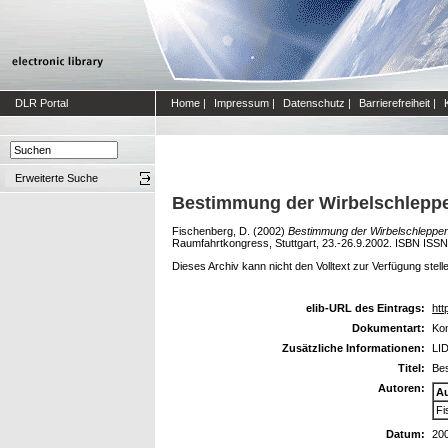
DLR Portal
Home
|
Impressum
|
Datenschutz
|
Barrierefreiheit
|
Erweiterte Suche
Bestimmung der Wirbelschleppe
Fischenberg, D.
(2002)
Bestimmung der Wirbelschleppen
Raumfahrtkongress, Stuttgart, 23.-26.9.2002. ISBN ISS
Dieses Archiv kann nicht den Volltext zur Verfügung stell
elib-URL des Eintrags:
htt
Dokumentart:
Kon
Zusätzliche Informationen:
LID
Titel:
Be
Autoren:
A
Fi
Datum:
20