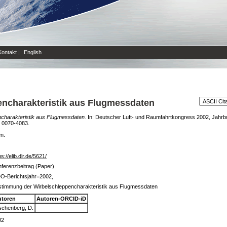
Kontakt
|
English
ncharakteristik aus Flugmessdaten
charakteristik aus Flugmessdaten.
In: Deutscher Luft- und Raumfahrtkongress 2002, Jahrb
N 0070-4083.
en.
ps://elib.dlr.de/5621/
ferenzbeitrag (Paper)
O-Berichtsjahr=2002,
stimmung der Wirbelschleppencharakteristik aus Flugmessdaten
utoren
Autoren-ORCID-iD
schenberg, D.
02