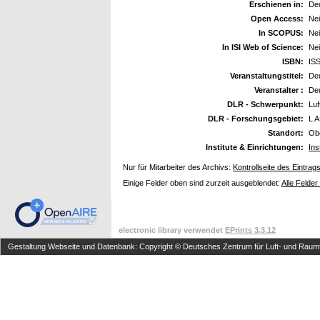
Erschienen in:
De
Open Access:
Ne
In SCOPUS:
Ne
In ISI Web of Science:
Ne
ISBN:
IS
Veranstaltungstitel:
Deu
Veranstalter :
Deu
DLR - Schwerpunkt:
Luf
DLR - Forschungsgebiet:
L A
Standort:
Ob
Institute & Einrichtungen:
Ins
Nur für Mitarbeiter des Archivs:
Kontrollseite des Eintrag
Einige Felder oben sind zurzeit ausgeblendet:
Alle Felder
electronic library verwendet
EPrints 3.3.12
Gestaltung Webseite und Datenbank: Copyright © Deutsches Zentrum für Luft- und Raumfa