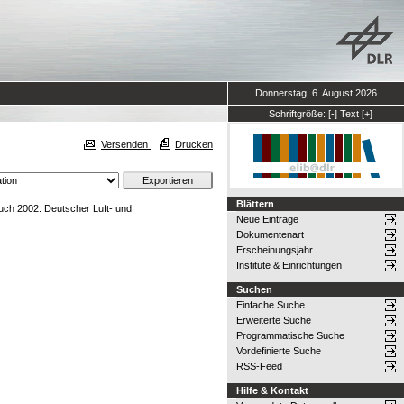
Donnerstag, 6. August 2026
Schriftgröße:
[-]
Text
[+]
Versenden
Drucken
Blättern
uch 2002. Deutscher Luft- und
Neue Einträge
Dokumentenart
Erscheinungsjahr
Institute & Einrichtungen
Suchen
Einfache Suche
Erweiterte Suche
Programmatische Suche
Vordefinierte Suche
RSS-Feed
Hilfe & Kontakt