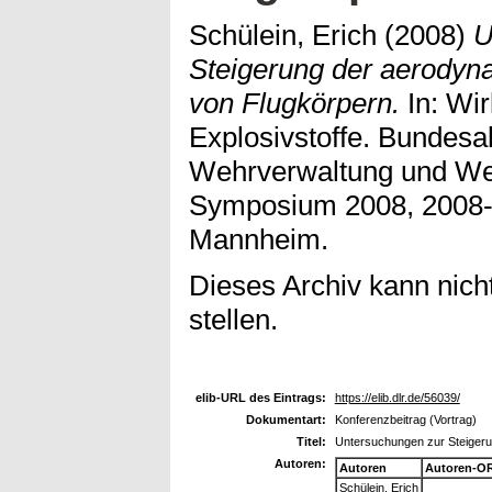
Schülein, Erich
(2008)
U
Steigerung der aerodyna
von Flugkörpern.
In: Wi
Explosivstoffe. Bundesa
Wehrverwaltung und We
Symposium 2008, 2008-1
Mannheim.
Dieses Archiv kann nicht
stellen.
elib-URL des Eintrags:
https://elib.dlr.de/56039/
Dokumentart:
Konferenzbeitrag (Vortrag)
Titel:
Untersuchungen zur Steigeru
Autoren:
Autoren
Autoren-OR
Schülein, Erich