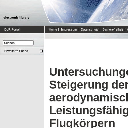
DLR Portal
Home
|
Impressum
|
Datenschutz
|
Barrierefreiheit
|
Erweiterte Suche
Untersuchung
Steigerung de
aerodynamisc
Leistungsfähig
Flugkörpern