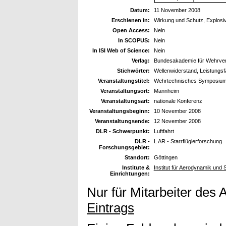
Datum:
11 November 2008
Erschienen in:
Wirkung und Schutz, Explosiv
Open Access:
Nein
In SCOPUS:
Nein
In ISI Web of Science:
Nein
Verlag:
Bundesakademie für Wehrver
Stichwörter:
Wellenwiderstand, Leistungsfä
Veranstaltungstitel:
Wehrtechnisches Symposiu
Veranstaltungsort:
Mannheim
Veranstaltungsart:
nationale Konferenz
Veranstaltungsbeginn:
10 November 2008
Veranstaltungsende:
12 November 2008
DLR - Schwerpunkt:
Luftfahrt
DLR -
L AR - Starrflüglerforschung
Forschungsgebiet:
Standort:
Göttingen
Institute &
Institut für Aerodynamik und
Einrichtungen:
Nur für Mitarbeiter des 
Eintrags