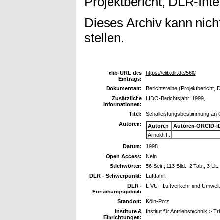
Projektbericht, DLR-Inte
Dieses Archiv kann nicht
stellen.
elib-URL des
https://elib.dlr.de/560/
Eintrags:
Dokumentart:
Berichtsreihe (Projektbericht, 
Zusätzliche
LIDO-Berichtsjahr=1999,
Informationen:
Titel:
Schalleistungsbestimmung an G
Autoren:
Autoren
Autoren-ORCID-i
Arnold, F.
Datum:
1998
Open Access:
Nein
Stichwörter:
56 Seit., 113 Bild., 2 Tab., 3 Lit.
DLR - Schwerpunkt:
Luftfahrt
DLR -
L VU - Luftverkehr und Umwelt
Forschungsgebiet:
Standort:
Köln-Porz
Institute &
Institut für Antriebstechnik >
Einrichtungen: