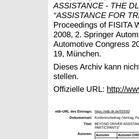
ASSISTANCE - THE D
“ASSISTANCE FOR TR
Proceedings of FISITA 
2008, 2. Springer Autom
Automotive Congress 20
19, München.
Dieses Archiv kann nicht
stellen.
Offizielle URL:
http://ww
elib-URL des Eintrags:
https://elib.dlr.de/55930/
Dokumentart:
Konferenzbeitrag (Vortrag, P
Titel:
BEYOND DRIVER ASSISTAN
PARTICIPANTS”
Autoren:
Autoren
Autoren-ORC