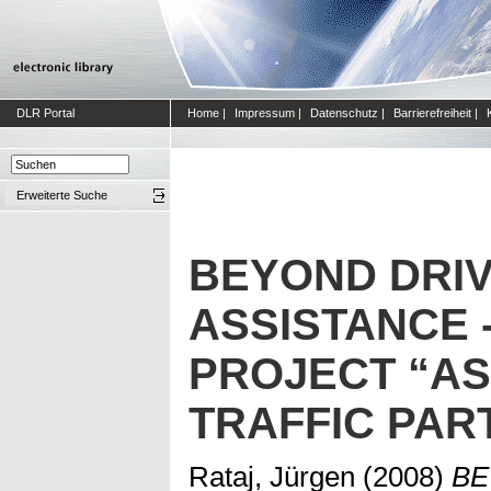
DLR Portal
Home
|
Impressum
|
Datenschutz
|
Barrierefreiheit
|
Erweiterte Suche
BEYOND DRI
ASSISTANCE 
PROJECT “AS
TRAFFIC PAR
Rataj, Jürgen
(2008)
BE