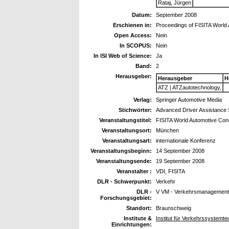
Rataj, Jürgen
Datum:
September 2008
Erschienen in:
Proceedings of FISITA World
Open Access:
Nein
In SCOPUS:
Nein
In ISI Web of Science:
Ja
Band:
2
Herausgeber:
Herausgeber
H
ATZ | ATZautotechnology,
Verlag:
Springer Automotive Media
Stichwörter:
Advanced Driver Assistance S
Veranstaltungstitel:
FISITA World Automotive Co
Veranstaltungsort:
München
Veranstaltungsart:
internationale Konferenz
Veranstaltungsbeginn:
14 September 2008
Veranstaltungsende:
19 September 2008
Veranstalter :
VDI, FISITA
DLR - Schwerpunkt:
Verkehr
DLR -
V VM - Verkehrsmanagement
Forschungsgebiet:
Standort:
Braunschweig
Institute &
Institut für Verkehrssystemt
Einrichtungen: