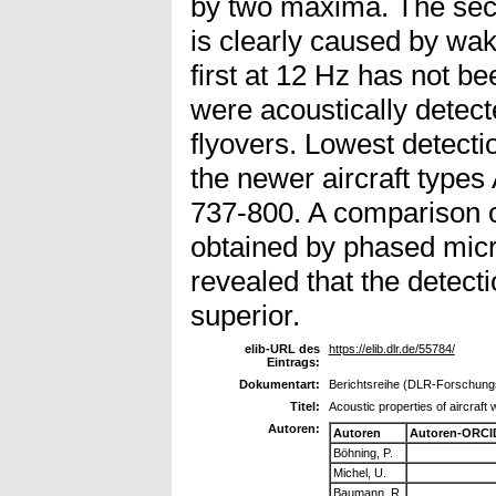
by two maxima. The se
is clearly caused by wake
first at 12 Hz has not be
were acoustically detect
flyovers. Lowest detecti
the newer aircraft types
737-800. A comparison o
obtained by phased mic
revealed that the detectio
superior.
elib-URL des
https://elib.dlr.de/55784/
Eintrags:
Dokumentart:
Berichtsreihe (DLR-Forschungs
Titel:
Acoustic properties of aircraft
Autoren:
Autoren
Autoren-ORCI
Böhning, P.
Michel, U.
Baumann, R.