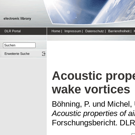
DLR Portal
Home
|
Impressum
|
Datenschutz
|
Barrierefreiheit
|
Erweiterte Suche
Acoustic proper
wake vortices
Böhning, P.
und
Michel, 
Acoustic properties of ai
Forschungsbericht. DLR