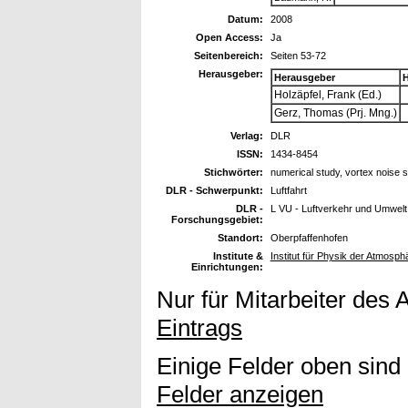
Datum:
2008
Open Access:
Ja
Seitenbereich:
Seiten 53-72
Herausgeber:
Herausgeber
H
Holzäpfel, Frank (Ed.)
Gerz, Thomas (Prj. Mng.)
Verlag:
DLR
ISSN:
1434-8454
Stichwörter:
numerical study, vortex noise 
DLR - Schwerpunkt:
Luftfahrt
DLR -
L VU - Luftverkehr und Umwelt
Forschungsgebiet:
Standort:
Oberpfaffenhofen
Institute &
Institut für Physik der Atmosp
Einrichtungen:
Nur für Mitarbeiter des 
Eintrags
Einige Felder oben sind
Felder anzeigen