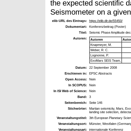
the expected scientific d
Seismometer on a given 
elib-URL des Eintrags:
https://elib.dlr.de/55450/
Dokumentart:
Konferenzbeitrag (Poster)
Titel:
Seismic Phase Amplitude deca
Autoren:
Autoren
Auto
Knapmeyer, M.
Weber, R. C.
Lognonne, P.
ExoMars SEIS Team,
Datum:
22 September 2008
Erschienen in:
EPSC Abstracts
Open Access:
Nein
In SCOPUS:
Nein
In ISI Web of Science:
Nein
Band:
3
Seitenbereich:
Seite 146
Stichwörter:
Martian seismicity, Mars, Ex
landing site selection, detec
Veranstaltungstitel:
3th European Planetary Scie
Veranstaltungsort:
Münster, Westfalen (German
Veranstaltungsart:
internationale Konferenz