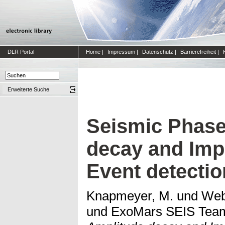
DLR Portal
Home
|
Impressum
|
Datenschutz
|
Barrierefreiheit
|
Erweiterte Suche
Seismic Phase
decay and Impl
Event detecti
Knapmeyer, M.
und
Web
und
ExoMars SEIS Tea