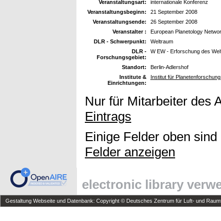
Veranstaltungsart:
internationale Konferenz
Veranstaltungsbeginn:
21 September 2008
Veranstaltungsende:
26 September 2008
Veranstalter :
European Planetology Netwo
DLR - Schwerpunkt:
Weltraum
DLR -
W EW - Erforschung des Wel
Forschungsgebiet:
Standort:
Berlin-Adlershof
Institute &
Institut für Planetenforschu
Einrichtungen:
Nur für Mitarbeiter des 
Eintrags
Einige Felder oben sind
Felder anzeigen
electronic library ver
Gestaltung Webseite und Datenbank: Copyright © Deutsches Zentrum für Luft- und Raumfa