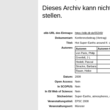
Dieses Archiv kann nicht
stellen.
elib-URL des Eintrags:
https://elib.dlr.de/55349/
Dokumentart:
Konferenzbeitrag (Vortrag)
Titel:
Hot Super-Earths around K- 
Autoren:
Autoren
Autoren-
von Paris, Philip
Grenfell, J L
Hedelt, Pascal
Stracke, Barbara
Rauer, Heike
Datum:
2008
Open Access:
Nein
In SCOPUS:
Nein
In ISI Web of Science:
Nein
Stichwörter:
Super-Earths, atmospheres, 
Veranstaltungstitel:
EPSC 2008
Veranstaltungsort:
Münster