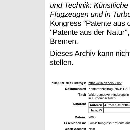
und Technik: Künstliche 
Flugzeugen und in Turb
Kongress "Patente aus d
"Patente aus der Natur"
Bremen.
Dieses Archiv kann nicht
stellen.
elib-URL des Eintrags:
https://elib.dlr.de/55305/
Dokumentart:
Konferenzbeitrag (NICHT S
Titel:
Widerstandsverminderung in N
in Turbomaschinen
Autoren:
Autoren
Autoren-ORCID-
Hage, W.
Datum:
2006
Erschienen in:
Bionik-Kongress "Patente aus
Open Access:
Nein