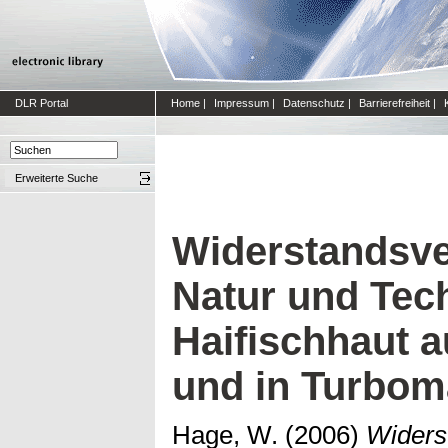
DLR Portal
Home
|
Impressum
|
Datenschutz
|
Barrierefreiheit
|
Erweiterte Suche
Widerstandsve
Natur und Tech
Haifischhaut 
und in Turbom
Hage, W.
(2006)
Widers