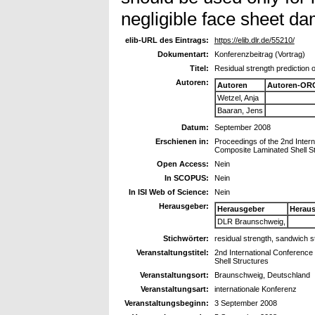
negligible face sheet d
elib-URL des Eintrags:
https://elib.dlr.de/55210/
Dokumentart:
Konferenzbeitrag (Vortrag)
Titel:
Residual strength prediction
Autoren:
Autoren
Autoren-ORC
Wetzel, Anja
Baaran, Jens
Datum:
September 2008
Erschienen in:
Proceedings of the 2nd Inter
Composite Laminated Shell S
Open Access:
Nein
In SCOPUS:
Nein
In ISI Web of Science:
Nein
Herausgeber:
Herausgeber
Herau
DLR Braunschweig,
Stichwörter:
residual strength, sandwich 
Veranstaltungstitel:
2nd International Conference
Shell Structures
Veranstaltungsort:
Braunschweig, Deutschland
Veranstaltungsart:
internationale Konferenz
Veranstaltungsbeginn:
3 September 2008