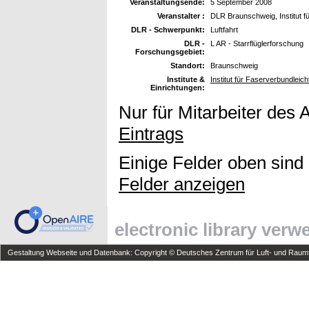
Veranstaltungsende:
5 September 2008
Veranstalter :
DLR Braunschweig, Institut f
DLR - Schwerpunkt:
Luftfahrt
DLR -
L AR - Starrflüglerforschung
Forschungsgebiet:
Standort:
Braunschweig
Institute &
Institut für Faserverbundleic
Einrichtungen:
Nur für Mitarbeiter des 
Eintrags
Einige Felder oben sind
Felder anzeigen
electronic library ver
Gestaltung Webseite und Datenbank: Copyright © Deutsches Zentrum für Luft- und Raumfa