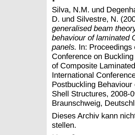
Silva, N.M.
und
Degenha
D.
und
Silvestre, N.
(20
generalised beam theory t
behaviour of laminated C
panels.
In: Proceedings o
Conference on Buckling
of Composite Laminated 
International Conferenc
Postbuckling Behaviour
Shell Structures, 2008-
Braunschweig, Deutschl
Dieses Archiv kann nicht
stellen.