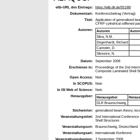
elib-URL des Eintrags:
https://elib.dlr.de/55198/
Dokumentart:
Konferenzbeitrag (Vortrag)
Titel:
Application of generalised bea
CFRP cylindrical stiffened pa
Autoren:
Autoren
Autor
Silva, N.M.
Degenhardt, Richard
Camotim, D.
Silvestre, N.
Datum:
September 2008
Erschienen in:
Proceedings of the 2nd Inter
Composite Laminated Shell S
Open Access:
Nein
In SCOPUS:
Nein
In ISI Web of Science:
Nein
Herausgeber:
Herausgeber
Herau
DLR Braunschweig,
Stichwörter:
generalised beam theory, loc
Veranstaltungstitel:
2nd International Conference
Shell Structures
Veranstaltungsort:
Braunschweig, Deutschland
Veranstaltungsart:
internationale Konferenz
Veranstaltungsbeginn:
3 September 2008