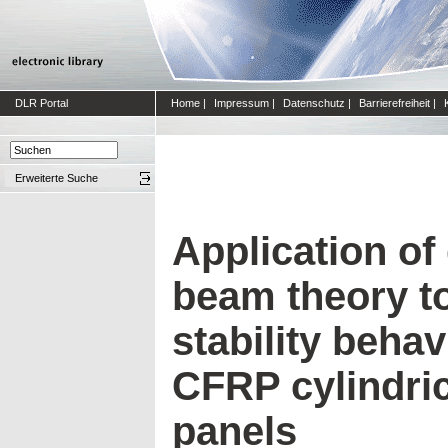
DLR Portal
Home
|
Impressum
|
Datenschutz
|
Barrierefreiheit
|
Erweiterte Suche
Application of
beam theory to
stability beha
CFRP cylindric
panels