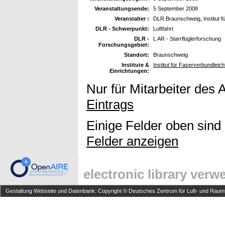
Veranstaltungsende:
5 September 2008
Veranstalter :
DLR Braunschweig, Institut f
DLR - Schwerpunkt:
Luftfahrt
DLR -
L AR - Starrflüglerforschung
Forschungsgebiet:
Standort:
Braunschweig
Institute &
Institut für Faserverbundleic
Einrichtungen:
Nur für Mitarbeiter des 
Eintrags
Einige Felder oben sind
Felder anzeigen
electronic library ver
Gestaltung Webseite und Datenbank: Copyright © Deutsches Zentrum für Luft- und Raumfa