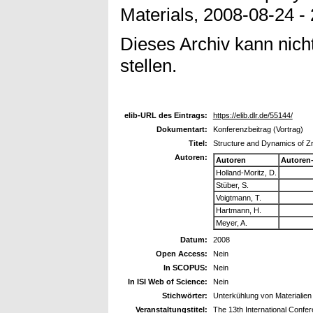
Materials, 2008-08-24 -
Dieses Archiv kann nicht
stellen.
elib-URL des Eintrags:
https://elib.dlr.de/55144/
Dokumentart:
Konferenzbeitrag (Vortrag)
Titel:
Structure and Dynamics of Zr
Autoren:
Autoren
Autoren
Holland-Moritz, D.
Stüber, S.
Voigtmann, T.
Hartmann, H.
Meyer, A.
Datum:
2008
Open Access:
Nein
In SCOPUS:
Nein
In ISI Web of Science:
Nein
Stichwörter:
Unterkühlung von Materialien
Veranstaltungstitel:
The 13th International Confe