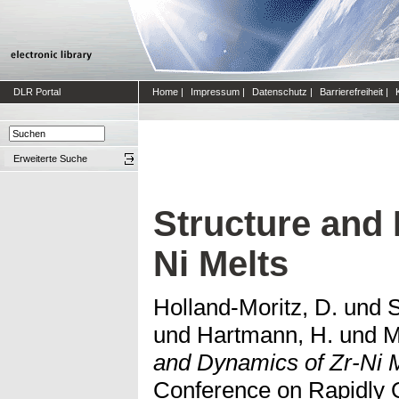
DLR Portal
Home
|
Impressum
|
Datenschutz
|
Barrierefreiheit
|
Erweiterte Suche
Structure and 
Ni Melts
Holland-Moritz, D.
und
S
und
Hartmann, H.
und
M
and Dynamics of Zr-Ni M
Conference on Rapidly