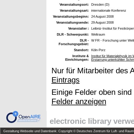
Veranstaltungsort:
Dresden (D)
Veranstaltungsart:
internationale Konferenz
Veranstaltungsbeginn:
24 August 2008
Veranstaltungsende:
29 August 2008
Veranstalter :
Leibniz-Institut für Festkör
DLR - Schwerpunkt:
Weltraum
DLR -
W FR - Forschung unter Wel
Forschungsgebiet:
Standort:
Köln-Porz
Institute &
Institut für Materialphysik im
Einrichtungen:
Erstarrung unterkühlter Sch
Nur für Mitarbeiter des 
Eintrags
Einige Felder oben sind
Felder anzeigen
electronic library ver
Gestaltung Webseite und Datenbank: Copyright © Deutsches Zentrum für Luft- und Raumfa