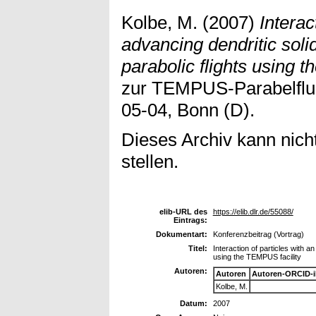
Kolbe, M.
(2007)
Interac
advancing dendritic solid
parabolic flights using 
zur TEMPUS-Parabelflu
05-04, Bonn (D).
Dieses Archiv kann nicht
stellen.
elib-URL des
https://elib.dlr.de/55088/
Eintrags:
Dokumentart:
Konferenzbeitrag (Vortrag)
Titel:
Interaction of particles with an
using the TEMPUS facility
Autoren:
Autoren
Autoren-ORCID-
Kolbe, M.
Datum:
2007