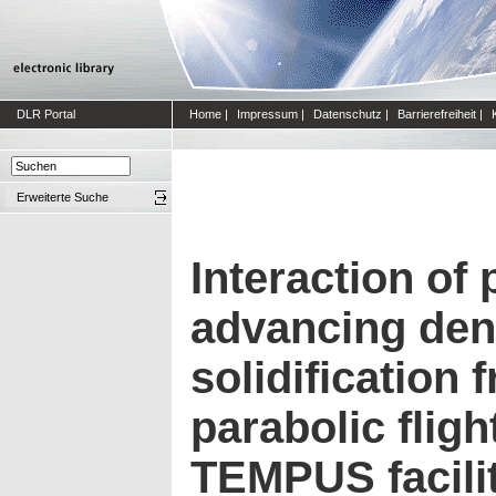
DLR Portal
Home
|
Impressum
|
Datenschutz
|
Barrierefreiheit
|
Erweiterte Suche
Interaction of 
advancing dend
solidification 
parabolic fligh
TEMPUS facili