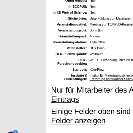
Open Access:
Nein
In SCOPUS:
Nein
In ISI Web of Science:
Nein
Stichwörter:
Unterkühlung von Materialien
Veranstaltungstitel:
Meeting zur TEMPUS-Parabel
Veranstaltungsort:
Bonn (D)
Veranstaltungsart:
Andere
Veranstaltungsdatum:
4 Mai 2007
Veranstalter :
DLR Bonn
DLR - Schwerpunkt:
Weltraum
DLR -
W FR - Forschung unter Wel
Forschungsgebiet:
Standort:
Köln-Porz
Institute &
Institut für Materialphysik im 
Einrichtungen:
Erstarrung unterkühlter Sch
Nur für Mitarbeiter des 
Eintrags
Einige Felder oben sind
Felder anzeigen