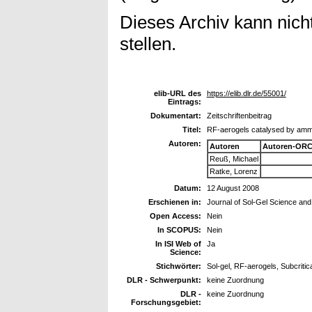
Dieses Archiv kann nicht
stellen.
elib-URL des
https://elib.dlr.de/55001/
Eintrags:
Dokumentart:
Zeitschriftenbeitrag
Titel:
RF-aerogels catalysed by am
Autoren:
Autoren
Autoren-ORC
Reuß, Michael
Ratke, Lorenz
Datum:
12 August 2008
Erschienen in:
Journal of Sol-Gel Science an
Open Access:
Nein
In SCOPUS:
Nein
In ISI Web of
Ja
Science:
Stichwörter:
Sol-gel, RF-aerogels, Subcriti
DLR - Schwerpunkt:
keine Zuordnung
DLR -
keine Zuordnung
Forschungsgebiet: