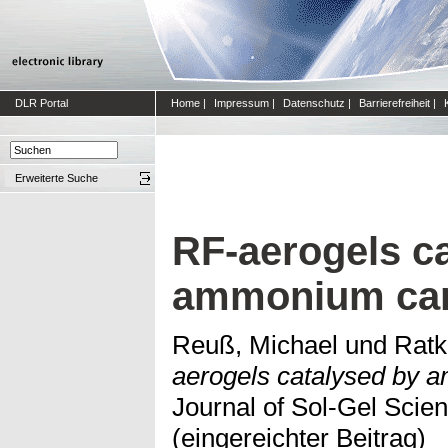
DLR Portal
Home
|
Impressum
|
Datenschutz
|
Barrierefreiheit
|
Erweiterte Suche
RF-aerogels c
ammonium car
Reuß, Michael
und
Ratk
aerogels catalysed by 
Journal of Sol-Gel Scie
(eingereichter Beitrag)