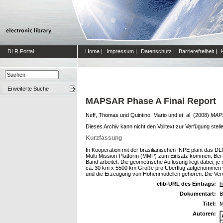
DLR Portal
Home
|
Impressum
|
Datenschutz
|
Barrierefreiheit
|
Erweiterte Suche
MAPSAR Phase A Final Report
Neff, Thomas
und
Quintino, Mario
und
et. al,
(2008)
MAPS
Dieses Archiv kann nicht den Volltext zur Verfügung stell
Kurzfassung
In Kooperation mit der brasilianischen INPE plant das DLR
Multi-Mission-Platform (MMP) zum Einsatz kommen. Bei de
Band arbeitet. Die geometrische Auflösung liegt dabei, 
ca. 30 km x 5500 km Größe pro Überflug aufgenommen w
und die Erzeugung von Höhenmodellen gehören. Die Veröff
elib-URL des Eintrags:
h
Dokumentart:
B
Titel:
M
Autoren: