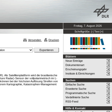
Freitag, 7. August 2026
Schriftgröße:
[-]
Text
[+]
Versenden
Drucken
Blättern
Neue Einträge
Dokumentenart
Erscheinungsjahr
Institute & Einrichtungen
 Als Satellitenplattform wird die brasilianische
ure Radar)-Sensor der vollpolarimetrisch im L-
Suchen
 können bei der höchsten Auflösung Streifen von
derem Kartographie, Katastrophen-Management
Einfache Suche
Erweiterte Suche
Programmatische Suche
Vordefinierte Suche
RSS-Feed
Hilfe & Kontakt