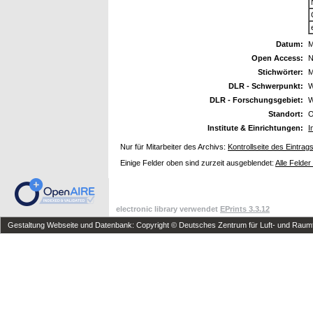
Datum:
M
Open Access:
N
Stichwörter:
M
DLR - Schwerpunkt:
W
DLR - Forschungsgebiet:
W
Standort:
O
Institute & Einrichtungen:
I
Nur für Mitarbeiter des Archivs:
Kontrollseite des Eintrag
Einige Felder oben sind zurzeit ausgeblendet:
Alle Felder
electronic library verwendet
EPrints 3.3.12
Gestaltung Webseite und Datenbank: Copyright © Deutsches Zentrum für Luft- und Raumfa