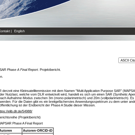
Kontakt
|
English
AR Phase A Final Report.
Projektbericht.
en.
 derzeit eine Kleinsatellitenmission mit dem Namen "Multi Application Purpose SAR" (MAPSAR).
r Nutzlast, welche vom DLR entwickelt wird, handelt es sich um einen SAR (Synthetic Apert
je nach Aufnahme-Modus zwischen 3m (mono-polarimetrisch) und 20m (vollpolarimetrisch). Es
erden. Für die Daten gibt es ein breitgefächerstes Anwendungsspektrum zu dem unter an
entlichung ist der Endbericht der Phase A Studie dieser Mission.
ttps://elib.dlr.de/54988/
erichtsreihe (Projektbericht)
APSAR Phase A Final Report
Autoren
Autoren-ORCID-iD