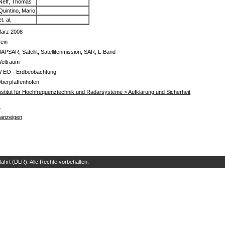
Neff, Thomas
Quintino, Mario
et. al,
ärz 2008
ein
APSAR, Satellit, Satellitenmission, SAR, L-Band
eltraum
 EO - Erdbeobachtung
berpfaffenhofen
nstitut für Hochfrequenztechnik und Radarsysteme > Aufklärung und Sicherheit
s
 anzeigen
hrt (DLR). Alle Rechte vorbehalten.