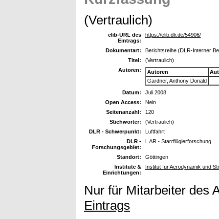
(Vertraulich)
elib-URL des
https://elib.dlr.de/54906/
Eintrags:
Dokumentart:
Berichtsreihe (DLR-Interner Be
Titel:
(Vertraulich)
Autoren:
Autoren
Aut
Gardner, Anthony Donald
Datum:
Juli 2008
Open Access:
Nein
Seitenanzahl:
120
Stichwörter:
(Vertraulich)
DLR - Schwerpunkt:
Luftfahrt
DLR -
L AR - Starrflüglerforschung
Forschungsgebiet:
Standort:
Göttingen
Institute &
Institut für Aerodynamik und 
Einrichtungen:
Nur für Mitarbeiter des 
Eintrags