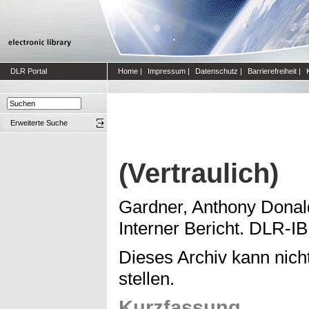
DLR Portal
Home
|
Impressum
|
Datenschutz
|
Barrierefreiheit
|
Erweiterte Suche
(Vertraulich)
Gardner, Anthony Donal
Interner Bericht. DLR-I
Dieses Archiv kann nicht
stellen.
Kurzfassung