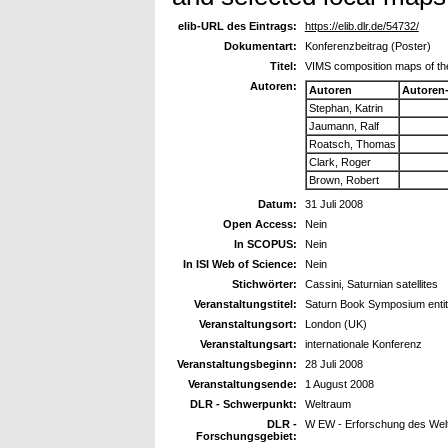
elib-URL des Eintrags:
https://elib.dlr.de/54732/
Dokumentart:
Konferenzbeitrag (Poster)
Titel:
VIMS composition maps of the 
Autoren:
Autoren
Autoren
Stephan, Katrin
Jaumann, Ralf
Roatsch, Thomas
Clark, Roger
Brown, Robert
Datum:
31 Juli 2008
Open Access:
Nein
In SCOPUS:
Nein
In ISI Web of Science:
Nein
Stichwörter:
Cassini, Saturnian satellites
Veranstaltungstitel:
Saturn Book Symposium entitl
Veranstaltungsort:
London (UK)
Veranstaltungsart:
internationale Konferenz
Veranstaltungsbeginn:
28 Juli 2008
Veranstaltungsende:
1 August 2008
DLR - Schwerpunkt:
Weltraum
DLR -
W EW - Erforschung des Wel
Forschungsgebiet: