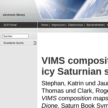
DLR Portal
Home
|
Impressum
|
Datenschutz
|
Barrierefreiheit
|
Erweiterte Suche
VIMS composit
icy Saturnian s
Stephan, Katrin
und
Jau
Thomas
und
Clark, Rog
VIMS composition maps of
Dione.
Saturn Book Symp