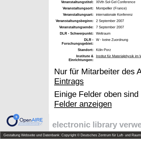
Veranstaltungstitel:
XIVth Sol-Gel Conference
Veranstaltungsort:
Montpellier (France)
Veranstaltungsart:
internationale Konferenz
Veranstaltungsbeginn:
2 September 2007
Veranstaltungsende:
7 September 2007
DLR - Schwerpunkt:
Weltraum
DLR -
W - keine Zuordnung
Forschungsgebiet:
Standort:
Köln-Porz
Institute &
Institut für Materialphysik im
Einrichtungen:
Nur für Mitarbeiter des 
Eintrags
Einige Felder oben sind
Felder anzeigen
electronic library ver
Gestaltung Webseite und Datenbank: Copyright © Deutsches Zentrum für Luft- und Raumfa