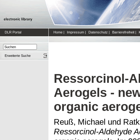
DLR Portal
Home
|
Impressum
|
Datenschutz
|
Barrierefreiheit
|
Erweiterte Suche
Ressorcinol-A
Aerogels - new
organic aerog
Reuß, Michael
und
Ratk
Ressorcinol-Aldehyde Ae