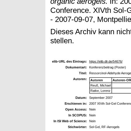
organic aerogels.
In: 20
Conference. XIVth Sol-
- 2007-09-07, Montpellie
Dieses Archiv kann nicht
stellen.
elib-URL des Eintrags:
https://elib.dlr.de/54676/
Dokumentart:
Konferenzbeitrag (Poster)
Titel:
Ressorcinol-Aldehyde Aerogel
Autoren:
Autoren
Autoren-OR
Reuß, Michael
Ratke, Lorenz
Datum:
September 2007
Erschienen in:
2007 XIVth Sol-Gel Conferen
Open Access:
Nein
In SCOPUS:
Nein
In ISI Web of Science:
Nein
Stichwörter:
Sol-Gel, RF-Aerogels