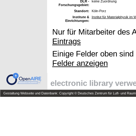
DLR -
keine Zuordnung
Forschungsgebiet:
Standort:
Köln-Porz
Institute &
Institut für Materialphysik im 
Einrichtungen:
Nur für Mitarbeiter des 
Eintrags
Einige Felder oben sind
Felder anzeigen
electronic library ver
Gestaltung Webseite und Datenbank: Copyright © Deutsches Zentrum für Luft- und Raumfa