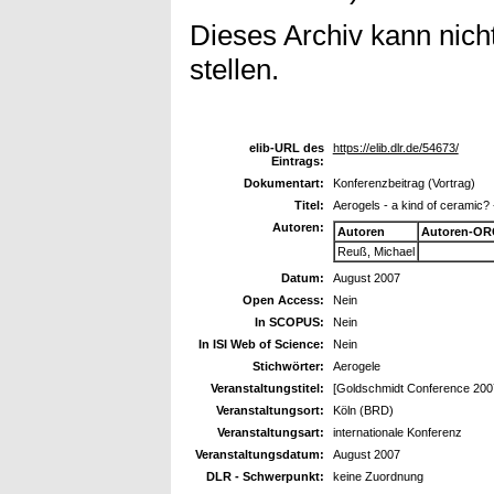
Dieses Archiv kann nicht
stellen.
elib-URL des
https://elib.dlr.de/54673/
Eintrags:
Dokumentart:
Konferenzbeitrag (Vortrag)
Titel:
Aerogels - a kind of ceramic? 
Autoren:
Autoren
Autoren-OR
Reuß, Michael
Datum:
August 2007
Open Access:
Nein
In SCOPUS:
Nein
In ISI Web of Science:
Nein
Stichwörter:
Aerogele
Veranstaltungstitel:
[Goldschmidt Conference 200
Veranstaltungsort:
Köln (BRD)
Veranstaltungsart:
internationale Konferenz
Veranstaltungsdatum:
August 2007
DLR - Schwerpunkt:
keine Zuordnung